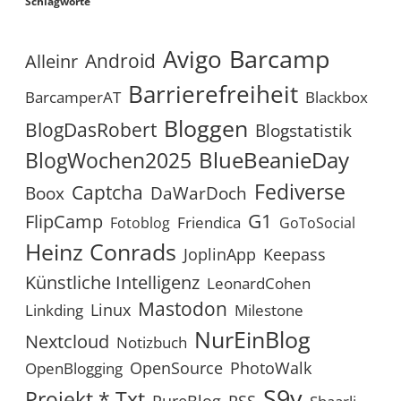
Schlagworte
Avigo
Barcamp
Android
Alleinr
Barrierefreiheit
BarcamperAT
Blackbox
Bloggen
BlogDasRobert
Blogstatistik
BlueBeanieDay
BlogWochen2025
Fediverse
Captcha
Boox
DaWarDoch
G1
FlipCamp
Friendica
Fotoblog
GoToSocial
Heinz Conrads
JoplinApp
Keepass
Künstliche Intelligenz
LeonardCohen
Mastodon
Linux
Linkding
Milestone
NurEinBlog
Nextcloud
Notizbuch
OpenSource
PhotoWalk
OpenBlogging
S9y
Projekt *.txt
RSS