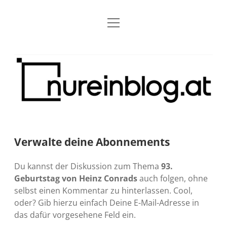
Menü
Blog
Dropdown-
öffnen
Menü
öffnen
Über mich
RSS
Nur
Kontakt
Archiv
ein
Blog
Grundsätze
Dropdown-
Menü
öffnen
Open Blogging Manifest
Projekte
Dropdown-
Menü
öffnen
Verwalte deine Abonnements
barcamper.at – Die österreichische Barcamp Liste
Kreativitätserklärung
Impressum
Dropdown-
Menü
öffnen
Du kannst der Diskussion zum Thema
93.
Alleinr – Der Ruheraum im Web (externer Link)
Barrierefreiheit
Datenschutz
Microblog
Geburtstag von Heinz Conrads
auch folgen, ohne
selbst einen Kommentar zu hinterlassen. Cool,
S9y InfoCamp – Der Serendpity Podcast (externer
Meine Fediverse Regeln
rss
email-
mastodon
oder? Gib hierzu einfach Deine E-Mail-Adresse in
Link)
form
das dafür vorgesehene Feld ein.