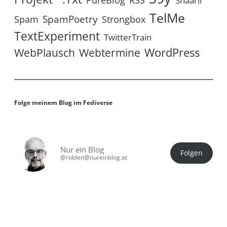
PureBlog
Shaarli
TelMe
SpamPoetry
Spam
Strongbox
TextExperiment
TwitterTrain
WordPress
WebPlausch
Webtermine
Folge meinem Blog im Fediverse
Nur ein Blog
Folgen
@roblen@nureinblog.at