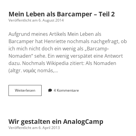
Feedback
Mein Leben als Barcamper – Teil 2
Veröffentlicht am 6. August 2014
Aufgrund meines Artikels Mein Leben als
Barcamper hat Henriette nochmals nachgefragt, ob
ich mich nicht doch ein wenig als „Barcamp-
Nomaden“ sehe. Ein wenig verspätet eine Antwort
dazu. Nochmals Wikipedia zitiert: Als Nomaden
(altgr. νομάς nomás,…
Mein
Weiterlesen
4 Kommentare
Leben
als
Barcamper
–
Teil
Wir gestalten ein AnalogCamp
2
Veröffentlicht am 6. April 2013