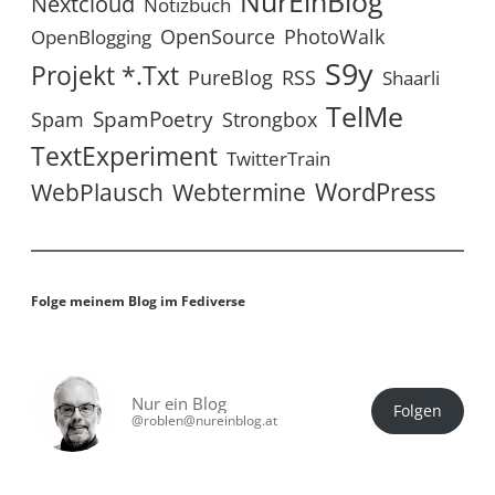
NurEinBlog
Nextcloud
Notizbuch
OpenSource
PhotoWalk
OpenBlogging
S9y
Projekt *.txt
RSS
PureBlog
Shaarli
TelMe
SpamPoetry
Spam
Strongbox
TextExperiment
TwitterTrain
WordPress
WebPlausch
Webtermine
Folge meinem Blog im Fediverse
Nur ein Blog
Folgen
@roblen@nureinblog.at