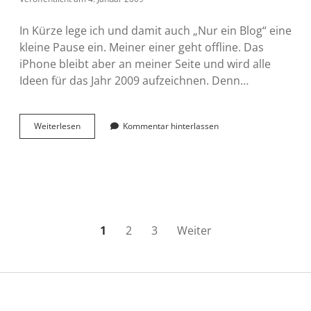
blind?
In Kürze lege ich und damit auch „Nur ein Blog“ eine
kleine Pause ein. Meiner einer geht offline. Das
iPhone bleibt aber an meiner Seite und wird alle
Ideen für das Jahr 2009 aufzeichnen. Denn…
Kleine
Weiterlesen
Kommentar hinterlassen
Pause
und
Blog
Vorsätze
2009
Seitennummerierung
1
2
3
Weiter
der
Beiträge