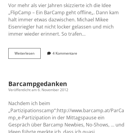
Vor mehr als vier Jahren skizzierte ich die Idee
„FlipCamp – Ein BarCamp geht offline„. Dann kam
halt immer etwas dazwischen. Michael Mikee
Eisenriegler hat nicht locker gelassen und mich
immer wieder erinnert. So trafen…
Wir
Weiterlesen
4 Kommentare
gestalten
ein
AnalogCamp
Barcampgedanken
Veröffentlicht am 6. November 2012
Nachdem ich beim
„Partizipationscamp“:http://www.barcamp.at/ParCa
mp_e-Partizipation in der Mittagspause ein
Gespräch über Barcamp Newbies, No-Shows, … und
Ideen führte merkte ich, dass ich quasi