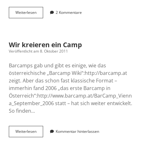
Das
Weiterlesen
2 Kommentare
hätte
ich
immer
schon
machen
Wir kreieren ein Camp
wollen
Veröffentlicht am 8. Oktober 2011
Barcamps gab und gibt es einige, wie das
österreichische „Barcamp Wiki“:http://barcamp.at
zeigt. Aber das schon fast klassische Format –
immerhin fand 2006 „das erste Barcamp in
Österreich“:http://www.barcamp.at/BarCamp_Vienn
a_September_2006 statt – hat sich weiter entwickelt.
So finden…
Wir
Weiterlesen
Kommentar hinterlassen
kreieren