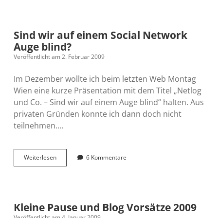
ein
Camp
Sind wir auf einem Social Network
Auge blind?
Veröffentlicht am 2. Februar 2009
Im Dezember wollte ich beim letzten Web Montag
Wien eine kurze Präsentation mit dem Titel „Netlog
und Co. – Sind wir auf einem Auge blind“ halten. Aus
privaten Gründen konnte ich dann doch nicht
teilnehmen.…
Sind
Weiterlesen
6 Kommentare
wir
auf
einem
Social
Network
Kleine Pause und Blog Vorsätze 2009
Auge
Veröffentlicht am 4. Januar 2009