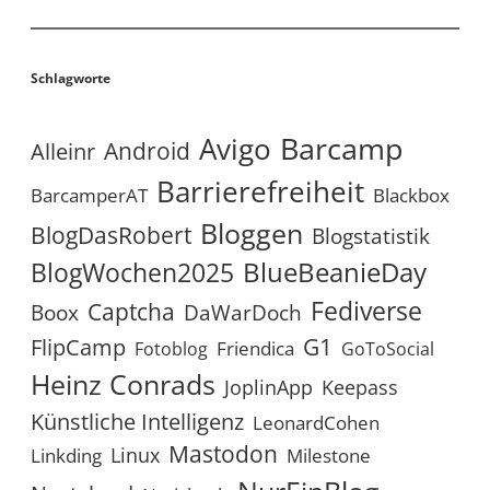
Schlagworte
Avigo
Barcamp
Android
Alleinr
Barrierefreiheit
BarcamperAT
Blackbox
Bloggen
BlogDasRobert
Blogstatistik
BlueBeanieDay
BlogWochen2025
Fediverse
Captcha
Boox
DaWarDoch
G1
FlipCamp
Friendica
Fotoblog
GoToSocial
Heinz Conrads
JoplinApp
Keepass
Künstliche Intelligenz
LeonardCohen
Mastodon
Linux
Linkding
Milestone