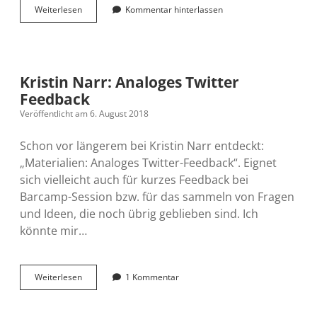
10
Weiterlesen
Kommentar hinterlassen
Years
After
Tweetup
–
Fein
Kristin Narr: Analoges Twitter
war
Feedback
es
Veröffentlicht am 6. August 2018
Schon vor längerem bei Kristin Narr entdeckt:
„Materialien: Analoges Twitter-Feedback“. Eignet
sich vielleicht auch für kurzes Feedback bei
Barcamp-Session bzw. für das sammeln von Fragen
und Ideen, die noch übrig geblieben sind. Ich
könnte mir…
Kristin
Weiterlesen
1 Kommentar
Narr:
Analoges
Twitter