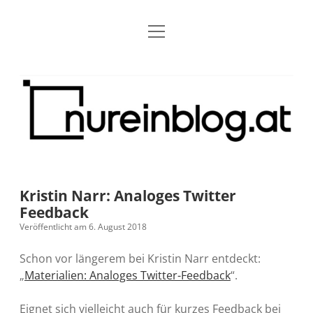
Menü
Blog
Dropdown-
öffnen
Menü
öffnen
Über mich
RSS
Nur
Kontakt
Archiv
ein
Blog
Grundsätze
Dropdown-
Menü
öffnen
Open Blogging Manifest
Projekte
Dropdown-
Menü
öffnen
Kristin Narr: Analoges Twitter
barcamper.at – Die österreichische Barcamp Liste
Kreativitätserklärung
Impressum
Dropdown-
Feedback
Menü
öffnen
Veröffentlicht am 6. August 2018
Alleinr – Der Ruheraum im Web (externer Link)
Barrierefreiheit
Datenschutz
Microblog
Schon vor längerem bei Kristin Narr entdeckt:
S9y InfoCamp – Der Serendpity Podcast (externer
Meine Fediverse Regeln
„
Materialien: Analoges Twitter-Feedback
“.
rss
email-
mastodon
Link)
form
Eignet sich vielleicht auch für kurzes Feedback bei