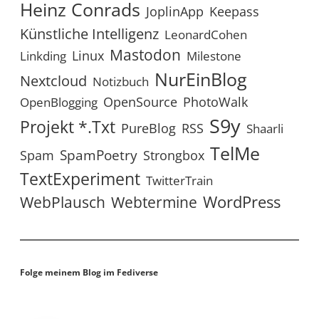
Heinz Conrads
JoplinApp
Keepass
Künstliche Intelligenz
LeonardCohen
Mastodon
Linux
Linkding
Milestone
NurEinBlog
Nextcloud
Notizbuch
OpenSource
PhotoWalk
OpenBlogging
S9y
Projekt *.txt
RSS
PureBlog
Shaarli
TelMe
SpamPoetry
Spam
Strongbox
TextExperiment
TwitterTrain
WordPress
WebPlausch
Webtermine
Folge meinem Blog im Fediverse