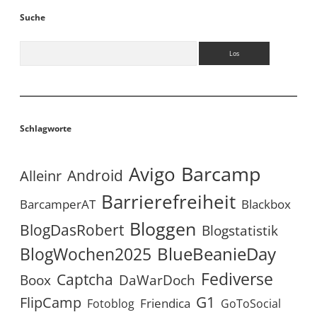
Suche
Suchen
Schlagworte
Avigo
Barcamp
Android
Alleinr
Barrierefreiheit
BarcamperAT
Blackbox
Bloggen
BlogDasRobert
Blogstatistik
BlueBeanieDay
BlogWochen2025
Fediverse
Captcha
Boox
DaWarDoch
G1
FlipCamp
Friendica
Fotoblog
GoToSocial