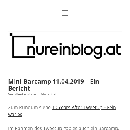
Menü
Blog
Dropdown-
öffnen
Menü
öffnen
Über mich
RSS
Nur
Kontakt
Archiv
ein
Blog
Grundsätze
Dropdown-
Menü
öffnen
Open Blogging Manifest
Projekte
Dropdown-
Menü
öffnen
Mini-Barcamp 11.04.2019 – Ein
barcamper.at – Die österreichische Barcamp Liste
Kreativitätserklärung
Impressum
Dropdown-
Bericht
Menü
öffnen
Veröffentlicht am 1. Mai 2019
Alleinr – Der Ruheraum im Web (externer Link)
Barrierefreiheit
Datenschutz
Microblog
Zum Rundum siehe
10 Years After Tweetup – Fein
S9y InfoCamp – Der Serendpity Podcast (externer
Meine Fediverse Regeln
war es
.
rss
email-
mastodon
Link)
form
Im Rahmen des Tweetup gab es auch ein Barcamp.