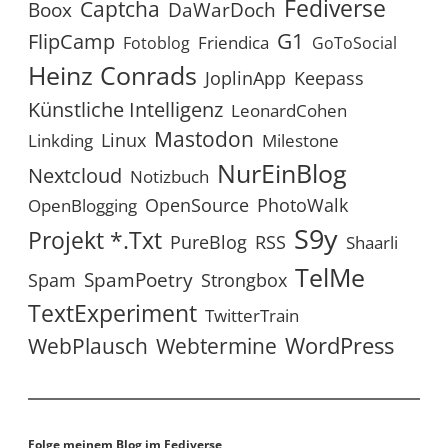
Fediverse
Captcha
Boox
DaWarDoch
G1
FlipCamp
Friendica
Fotoblog
GoToSocial
Heinz Conrads
JoplinApp
Keepass
Künstliche Intelligenz
LeonardCohen
Mastodon
Linux
Linkding
Milestone
NurEinBlog
Nextcloud
Notizbuch
OpenSource
PhotoWalk
OpenBlogging
S9y
Projekt *.txt
RSS
PureBlog
Shaarli
TelMe
SpamPoetry
Spam
Strongbox
TextExperiment
TwitterTrain
WordPress
WebPlausch
Webtermine
Folge meinem Blog im Fediverse