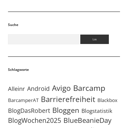
Suche
Suchen
Schlagworte
Avigo
Barcamp
Android
Alleinr
Barrierefreiheit
BarcamperAT
Blackbox
Bloggen
BlogDasRobert
Blogstatistik
BlueBeanieDay
BlogWochen2025