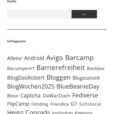
Suche
Suchen
Schlagworte
Avigo
Barcamp
Android
Alleinr
Barrierefreiheit
BarcamperAT
Blackbox
Bloggen
BlogDasRobert
Blogstatistik
BlueBeanieDay
BlogWochen2025
Fediverse
Captcha
Boox
DaWarDoch
G1
FlipCamp
Friendica
Fotoblog
GoToSocial
Heinz Conrads
JoplinApp
Keepass