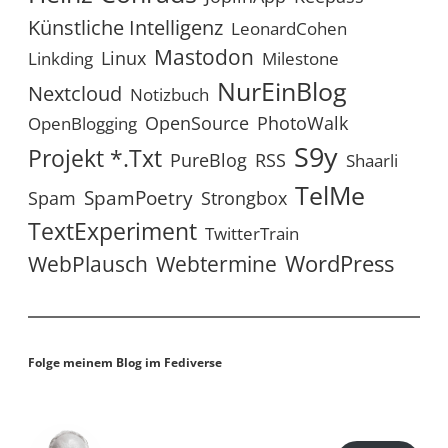
Künstliche Intelligenz
LeonardCohen
Mastodon
Linux
Linkding
Milestone
NurEinBlog
Nextcloud
Notizbuch
OpenSource
PhotoWalk
OpenBlogging
S9y
Projekt *.txt
RSS
PureBlog
Shaarli
TelMe
SpamPoetry
Spam
Strongbox
TextExperiment
TwitterTrain
WordPress
WebPlausch
Webtermine
Folge meinem Blog im Fediverse