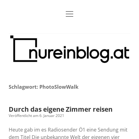
Menü
Blog
Dropdown-
öffnen
Menü
öffnen
Über mich
RSS
Nur
Kontakt
Archiv
ein
Blog
Grundsätze
Dropdown-
Menü
öffnen
Open Blogging Manifest
Projekte
Dropdown-
Menü
öffnen
Schlagwort:
PhotoSlowWalk
barcamper.at – Die österreichische Barcamp Liste
Kreativitätserklärung
Impressum
Dropdown-
Menü
öffnen
Alleinr – Der Ruheraum im Web (externer Link)
Barrierefreiheit
Datenschutz
Microblog
Durch das eigene Zimmer reisen
Veröffentlicht am 6. Januar 2021
S9y InfoCamp – Der Serendpity Podcast (externer
Meine Fediverse Regeln
rss
email-
mastodon
Link)
Heute gab im es Radiosender Ö1 eine Sendung mit
form
dem Titel Die unbekannte Welt der eigenen vier