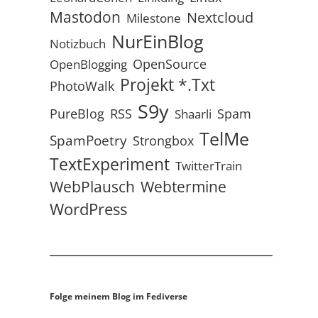
Mastodon
Nextcloud
Milestone
NurEinBlog
Notizbuch
OpenSource
OpenBlogging
Projekt *.txt
PhotoWalk
S9y
RSS
PureBlog
Spam
Shaarli
TelMe
SpamPoetry
Strongbox
TextExperiment
TwitterTrain
WebPlausch
Webtermine
WordPress
Folge meinem Blog im Fediverse