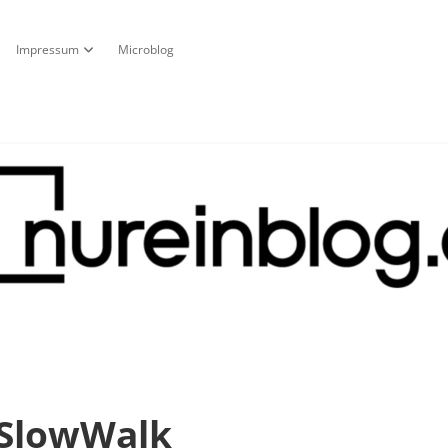
Impressum
Microblog
fnen
pdown-Menü öffnen
Dropdown-Menü öffnen
g
oSlowWalk