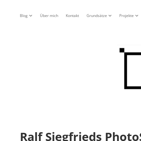
Blog
Über mich
Kontakt
Grundsätze
Projekte
Dropdown-Menü öffnen
Dropdown-Menü öf
Dro
Nur
ein
Blo
Ralf Siegfrieds Phot