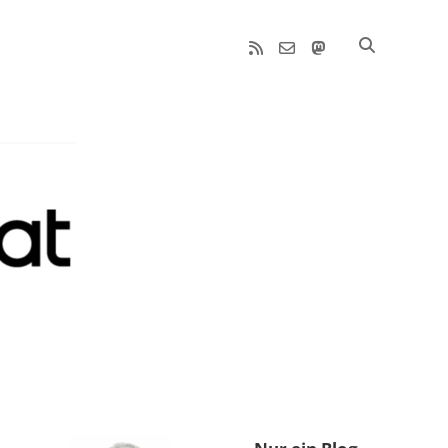
rss
email-
mastodon
form
Sidebar