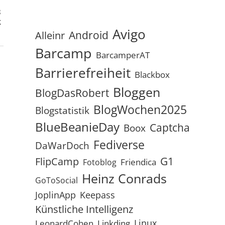
g
k
Avigo
Android
Alleinr
Barcamp
BarcamperAT
Barrierefreiheit
Blackbox
Bloggen
BlogDasRobert
BlogWochen2025
Blogstatistik
BlueBeanieDay
Captcha
Boox
Fediverse
DaWarDoch
G1
FlipCamp
Friendica
Fotoblog
Heinz Conrads
GoToSocial
JoplinApp
Keepass
Künstliche Intelligenz
Linux
LeonardCohen
Linkding