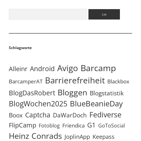
Suchen
Schlagworte
Avigo
Barcamp
Android
Alleinr
Barrierefreiheit
BarcamperAT
Blackbox
Bloggen
BlogDasRobert
Blogstatistik
BlueBeanieDay
BlogWochen2025
Fediverse
Captcha
Boox
DaWarDoch
G1
FlipCamp
Friendica
Fotoblog
GoToSocial
Heinz Conrads
JoplinApp
Keepass