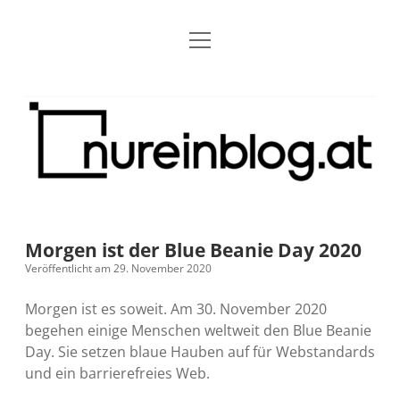
Menü
Blog
Dropdown-
öffnen
Menü
öffnen
Über mich
RSS
Nur
Kontakt
Archiv
ein
Blog
Grundsätze
Dropdown-
Menü
öffnen
Open Blogging Manifest
Projekte
Dropdown-
Menü
öffnen
Morgen ist der Blue Beanie Day 2020
barcamper.at – Die österreichische Barcamp Liste
Kreativitätserklärung
Impressum
Dropdown-
Veröffentlicht am 29. November 2020
Menü
öffnen
Alleinr – Der Ruheraum im Web (externer Link)
Barrierefreiheit
Datenschutz
Microblog
Morgen ist es soweit. Am 30. November 2020
begehen einige Menschen weltweit den Blue Beanie
S9y InfoCamp – Der Serendpity Podcast (externer
Meine Fediverse Regeln
Day. Sie setzen blaue Hauben auf für Webstandards
rss
email-
mastodon
Link)
und ein barrierefreies Web.
form