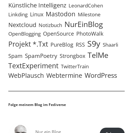
Künstliche Intelligenz
LeonardCohen
Mastodon
Linux
Linkding
Milestone
NurEinBlog
Nextcloud
Notizbuch
OpenSource
PhotoWalk
OpenBlogging
S9y
Projekt *.txt
RSS
PureBlog
Shaarli
TelMe
SpamPoetry
Spam
Strongbox
TextExperiment
TwitterTrain
WordPress
WebPlausch
Webtermine
Folge meinem Blog im Fediverse
Nur ein Blog