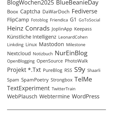
BlueBeanieDay
BlogWochen2025
Fediverse
Captcha
Boox
DaWarDoch
G1
FlipCamp
Friendica
Fotoblog
GoToSocial
Heinz Conrads
JoplinApp
Keepass
Künstliche Intelligenz
LeonardCohen
Mastodon
Linux
Linkding
Milestone
NurEinBlog
Nextcloud
Notizbuch
OpenSource
PhotoWalk
OpenBlogging
S9y
Projekt *.txt
RSS
PureBlog
Shaarli
TelMe
SpamPoetry
Spam
Strongbox
TextExperiment
TwitterTrain
WordPress
WebPlausch
Webtermine