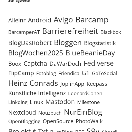
Schlagworte
Avigo
Barcamp
Android
Alleinr
Barrierefreiheit
BarcamperAT
Blackbox
Bloggen
BlogDasRobert
Blogstatistik
BlueBeanieDay
BlogWochen2025
Fediverse
Captcha
Boox
DaWarDoch
G1
FlipCamp
Friendica
Fotoblog
GoToSocial
Heinz Conrads
JoplinApp
Keepass
Künstliche Intelligenz
LeonardCohen
Mastodon
Linux
Linkding
Milestone
NurEinBlog
Nextcloud
Notizbuch
OpenSource
PhotoWalk
OpenBlogging
S9y
Projekt *.txt
RSS