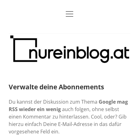
Menü
Blog
Dropdown-
öffnen
Menü
öffnen
Über mich
RSS
Nur
Kontakt
Archiv
ein
Blog
Grundsätze
Dropdown-
Menü
öffnen
Open Blogging Manifest
Projekte
Dropdown-
Menü
öffnen
Verwalte deine Abonnements
barcamper.at – Die österreichische Barcamp Liste
Kreativitätserklärung
Impressum
Dropdown-
Menü
öffnen
Du kannst der Diskussion zum Thema
Google mag
Alleinr – Der Ruheraum im Web (externer Link)
Barrierefreiheit
Datenschutz
Microblog
RSS wieder ein wenig
auch folgen, ohne selbst
einen Kommentar zu hinterlassen. Cool, oder? Gib
S9y InfoCamp – Der Serendpity Podcast (externer
Meine Fediverse Regeln
rss
email-
mastodon
hierzu einfach Deine E-Mail-Adresse in das dafür
Link)
form
vorgesehene Feld ein.