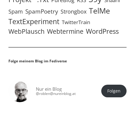
PureBlog
Shaarli
TelMe
SpamPoetry
Spam
Strongbox
TextExperiment
TwitterTrain
WordPress
WebPlausch
Webtermine
Folge meinem Blog im Fediverse
Nur ein Blog
Folgen
@roblen@nureinblog.at