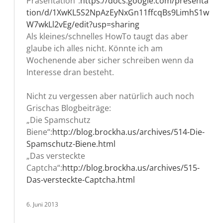
Präsentation“:
https://docs.google.com/presenta
tion/d/1XwKL5S2NpAzEyNxGn11ffcqBs9LimhS1w
W7wkLl2vEg/edit?usp=sharing
Als kleines/schnelles HowTo taugt das aber
glaube ich alles nicht. Könnte ich am
Wochenende aber sicher schreiben wenn da
Interesse dran besteht.
Nicht zu vergessen aber natürlich auch noch
Grischas Blogbeiträge:
„Die Spamschutz
Biene“:
http://blog.brockha.us/archives/514-Die-
Spamschutz-Biene.html
„Das versteckte
Captcha“:
http://blog.brockha.us/archives/515-
Das-versteckte-Captcha.html
6. Juni 2013