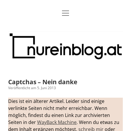
Menü
Blog
Dropdown-
öffnen
Menü
öffnen
Über mich
RSS
Nur
Kontakt
Archiv
ein
Blog
Grundsätze
Dropdown-
Menü
öffnen
Open Blogging Manifest
Projekte
Dropdown-
Menü
öffnen
Captchas – Nein danke
barcamper.at – Die österreichische Barcamp Liste
Kreativitätserklärung
Impressum
Dropdown-
Veröffentlicht am 5. Juni 2013
Menü
öffnen
Alleinr – Der Ruheraum im Web (externer Link)
Barrierefreiheit
Datenschutz
Microblog
Dies ist ein älterer Artikel. Leider sind einige
verlinkte Seiten nicht mehr erreichbar. Wenn
S9y InfoCamp – Der Serendpity Podcast (externer
Meine Fediverse Regeln
möglich, findest du einen Link zur archivierten
rss
email-
mastodon
Link)
Seiten in der
WayBack Machine
. Wenn du etwas zu
form
dem Inhalt ergänzen möchtest,
schreib mir
oder