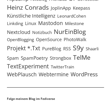
Heinz Conrads
JoplinApp
Keepass
Künstliche Intelligenz
LeonardCohen
Mastodon
Linux
Linkding
Milestone
NurEinBlog
Nextcloud
Notizbuch
OpenSource
PhotoWalk
OpenBlogging
S9y
Projekt *.txt
RSS
PureBlog
Shaarli
TelMe
SpamPoetry
Spam
Strongbox
TextExperiment
TwitterTrain
WordPress
WebPlausch
Webtermine
Folge meinem Blog im Fediverse