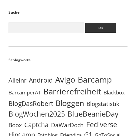
Suche
Suchen
Schlagworte
Avigo
Barcamp
Android
Alleinr
Barrierefreiheit
BarcamperAT
Blackbox
Bloggen
BlogDasRobert
Blogstatistik
BlueBeanieDay
BlogWochen2025
Fediverse
Captcha
Boox
DaWarDoch
G1
FlipCamp
Friendica
Fotoblog
GoToSocial