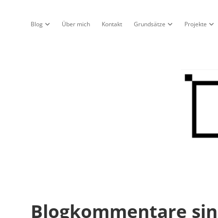
Blog
Über mich
Kontakt
Grundsätze
Projekte
Dropdown-Menü öffnen
Dropdown-Menü öf
Dro
Nur
ein
Blo
Blogkommentare sind