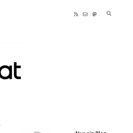
rss
email-
mastodon
form
Sidebar