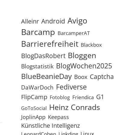
Avigo
Android
Alleinr
Barcamp
BarcamperAT
Barrierefreiheit
Blackbox
Bloggen
BlogDasRobert
BlogWochen2025
Blogstatistik
BlueBeanieDay
Captcha
Boox
Fediverse
DaWarDoch
G1
FlipCamp
Friendica
Fotoblog
Heinz Conrads
GoToSocial
JoplinApp
Keepass
Künstliche Intelligenz
Linux
LeonardCohen
Linkding