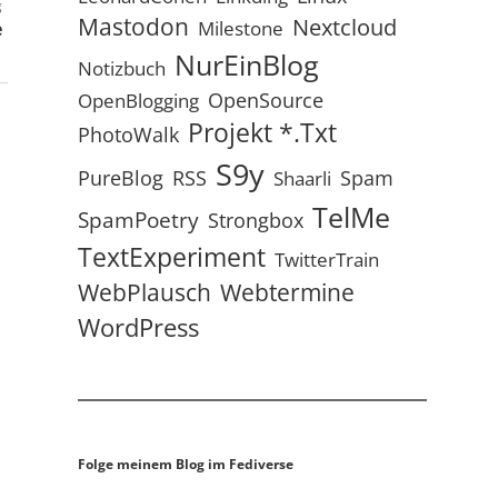
g
Mastodon
Nextcloud
Milestone
e
NurEinBlog
Notizbuch
OpenSource
OpenBlogging
Projekt *.txt
PhotoWalk
S9y
RSS
PureBlog
Spam
Shaarli
TelMe
SpamPoetry
Strongbox
TextExperiment
TwitterTrain
WebPlausch
Webtermine
WordPress
Folge meinem Blog im Fediverse