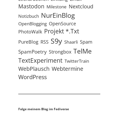
Mastodon
Nextcloud
Milestone
NurEinBlog
Notizbuch
OpenSource
OpenBlogging
Projekt *.txt
PhotoWalk
S9y
RSS
PureBlog
Spam
Shaarli
TelMe
SpamPoetry
Strongbox
TextExperiment
TwitterTrain
WebPlausch
Webtermine
WordPress
Folge meinem Blog im Fediverse