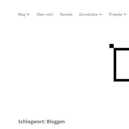
Blog
Über mich
Kontakt
Grundsätze
Projekte
Dropdown-Menü öffnen
Dropdown-Menü öf
Dro
Nur
ein
Blo
Schlagwort:
Bloggen