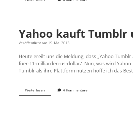
Vermessung
der
Blogs
Yahoo kauft Tumblr 
Veröffentlicht am 19. Mai 2013
Heute ereilt uns die Meldung, dass „Yahoo Tumblr 
fuer-11-milliarden-us-dollar/. Nun, was wird Yahoo
Tumblr als ihre Plattform nutzen hoffe ich das Bes
Yahoo
Weiterlesen
4 Kommentare
kauft
Tumblr
und
ich
habe
keine
Sorge