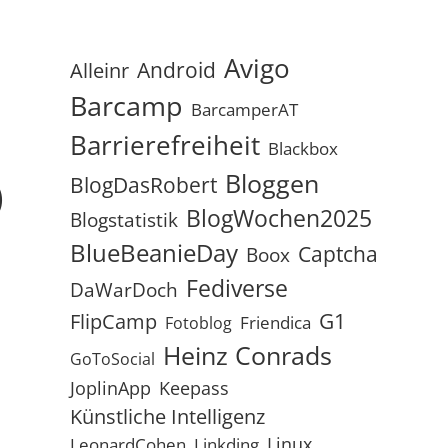
Avigo
Android
Alleinr
Barcamp
BarcamperAT
Barrierefreiheit
Blackbox
Bloggen
)
BlogDasRobert
BlogWochen2025
Blogstatistik
BlueBeanieDay
Captcha
Boox
Fediverse
DaWarDoch
G1
FlipCamp
Friendica
Fotoblog
Heinz Conrads
GoToSocial
JoplinApp
Keepass
Künstliche Intelligenz
Linux
LeonardCohen
Linkding