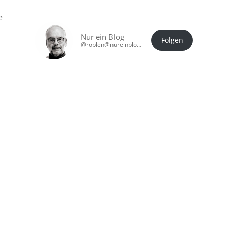
e
Nur ein Blog
Folgen
@roblen@nureinblog.at