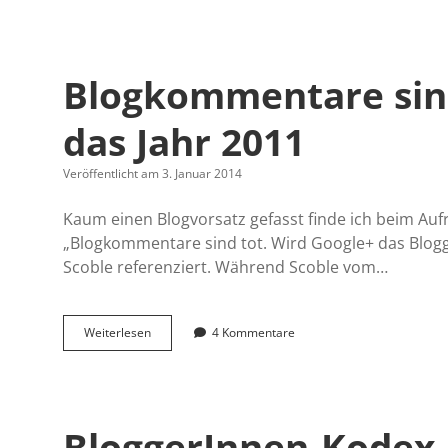
ein
guter
Blogartikel?
Blogkommentare sind
das Jahr 2011
Veröffentlicht am 3. Januar 2014
Kaum einen Blogvorsatz gefasst finde ich beim Auf
„Blogkommentare sind tot. Wird Google+ das Blogg
Scoble referenziert. Während Scoble vom…
Blogkommentare
Weiterlesen
4 Kommentare
sind
out
–
Ein
Rückblick
BloggerInnen-Kodex
auf