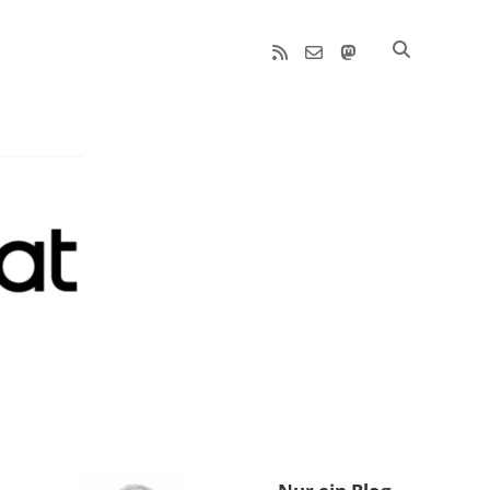
rss
email-
mastodon
form
Sidebar