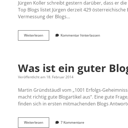
Jürgen Koller schreibt gestern darüber, dass er die
Top Blogs listet Jürgen derzeit 429 österreichisch
Vermessung der Blogs…
Top
Weiterlesen
Kommentar hinterlassen
Blogs
Liste
mit
neuer
Funktionalität
Was ist ein guter Blo
Veröffentlicht am 18. Februar 2014
Martin Gründstäudl vom „1001 Erfolgs-Geheimniss
macht richtig gute Blogartikel aus“. Eine gute Frag
finden sich in ersten mitmachenden Blogs Antwor
Was
Weiterlesen
7 Kommentare
ist