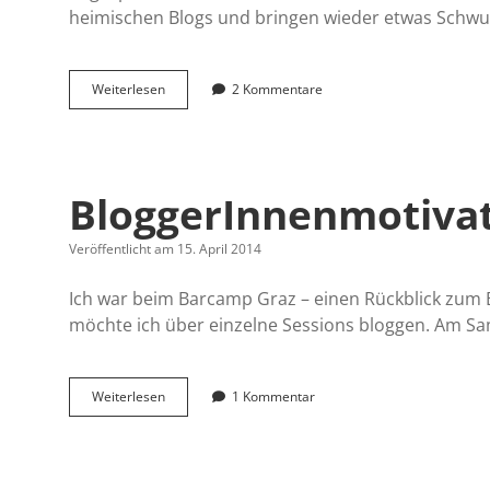
heimischen Blogs und bringen wieder etwas Schw
2.
Weiterlesen
2 Kommentare
Blogger-
Kommentiertag
Österreich
BloggerInnenmotivat
Veröffentlicht am 15. April 2014
Ich war beim Barcamp Graz – einen Rückblick zum 
möchte ich über einzelne Sessions bloggen. Am Sam
BloggerInnenmotivation
Weiterlesen
1 Kommentar
(Barcamp
Graz
2014)