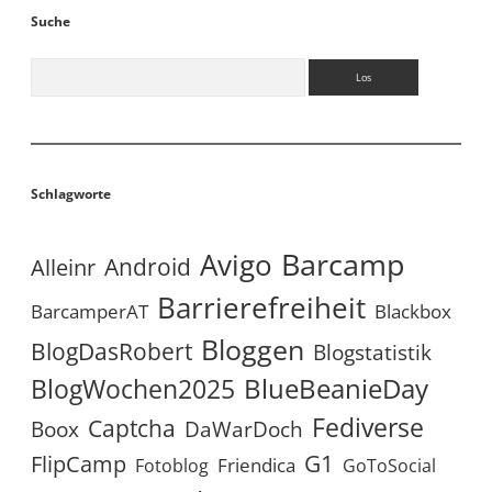
Suche
Suchen
Schlagworte
Avigo
Barcamp
Android
Alleinr
Barrierefreiheit
BarcamperAT
Blackbox
Bloggen
BlogDasRobert
Blogstatistik
BlueBeanieDay
BlogWochen2025
Fediverse
Captcha
Boox
DaWarDoch
G1
FlipCamp
Friendica
Fotoblog
GoToSocial