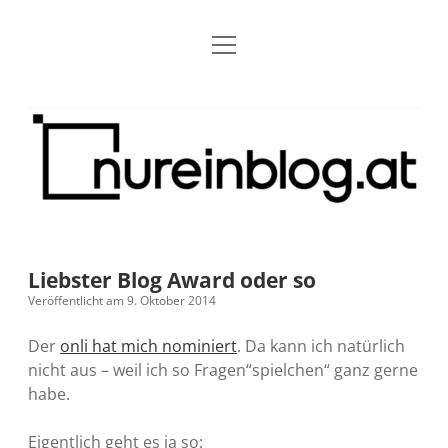
Menü
Blog
Dropdown-
öffnen
Menü
öffnen
Über mich
RSS
Nur
Kontakt
Archiv
ein
Blog
Grundsätze
Dropdown-
Menü
öffnen
Open Blogging Manifest
Projekte
Dropdown-
Menü
öffnen
Liebster Blog Award oder so
barcamper.at – Die österreichische Barcamp Liste
Kreativitätserklärung
Impressum
Dropdown-
Veröffentlicht am 9. Oktober 2014
Menü
öffnen
Alleinr – Der Ruheraum im Web (externer Link)
Barrierefreiheit
Datenschutz
Microblog
Der
onli hat mich nominiert
. Da kann ich natürlich
nicht aus – weil ich so Fragen“spielchen“ ganz gerne
S9y InfoCamp – Der Serendpity Podcast (externer
Meine Fediverse Regeln
habe.
rss
email-
mastodon
Link)
form
Eigentlich geht es ja so: