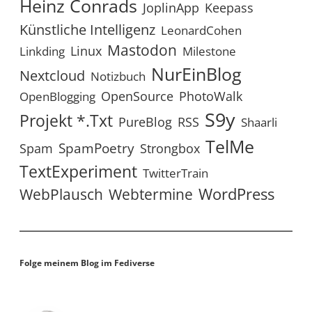
Heinz Conrads
JoplinApp
Keepass
Künstliche Intelligenz
LeonardCohen
Mastodon
Linux
Linkding
Milestone
NurEinBlog
Nextcloud
Notizbuch
OpenSource
PhotoWalk
OpenBlogging
S9y
Projekt *.txt
RSS
PureBlog
Shaarli
TelMe
SpamPoetry
Spam
Strongbox
TextExperiment
TwitterTrain
WordPress
WebPlausch
Webtermine
Folge meinem Blog im Fediverse