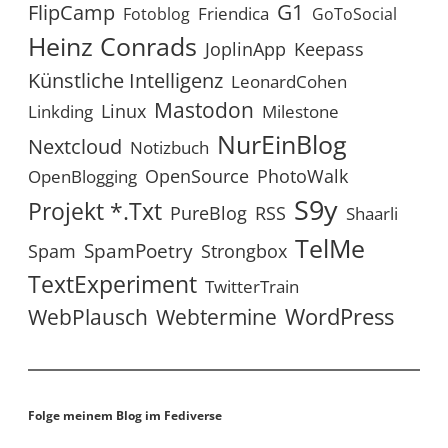
G1
FlipCamp
Friendica
Fotoblog
GoToSocial
Heinz Conrads
JoplinApp
Keepass
Künstliche Intelligenz
LeonardCohen
Mastodon
Linux
Linkding
Milestone
NurEinBlog
Nextcloud
Notizbuch
OpenSource
PhotoWalk
OpenBlogging
S9y
Projekt *.txt
RSS
PureBlog
Shaarli
TelMe
SpamPoetry
Spam
Strongbox
TextExperiment
TwitterTrain
WordPress
WebPlausch
Webtermine
Folge meinem Blog im Fediverse