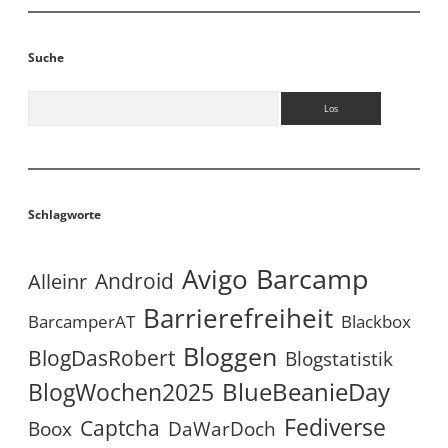
Suche
Suchen
Schlagworte
Avigo
Barcamp
Android
Alleinr
Barrierefreiheit
BarcamperAT
Blackbox
Bloggen
BlogDasRobert
Blogstatistik
BlueBeanieDay
BlogWochen2025
Fediverse
Captcha
Boox
DaWarDoch