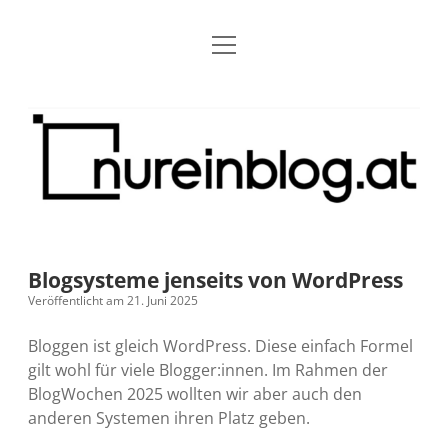
Menü
Blog
Dropdown-
öffnen
Menü
öffnen
Über mich
RSS
Nur
Kontakt
Archiv
ein
Blog
Grundsätze
Dropdown-
Menü
öffnen
Open Blogging Manifest
Projekte
Dropdown-
Menü
öffnen
Blogsysteme jenseits von WordPress
barcamper.at – Die österreichische Barcamp Liste
Kreativitätserklärung
Impressum
Dropdown-
Veröffentlicht am 21. Juni 2025
Menü
öffnen
Alleinr – Der Ruheraum im Web (externer Link)
Barrierefreiheit
Datenschutz
Microblog
Bloggen ist gleich WordPress. Diese einfach Formel
gilt wohl für viele Blogger:innen. Im Rahmen der
S9y InfoCamp – Der Serendpity Podcast (externer
Meine Fediverse Regeln
BlogWochen 2025 wollten wir aber auch den
rss
email-
mastodon
Link)
anderen Systemen ihren Platz geben.
form