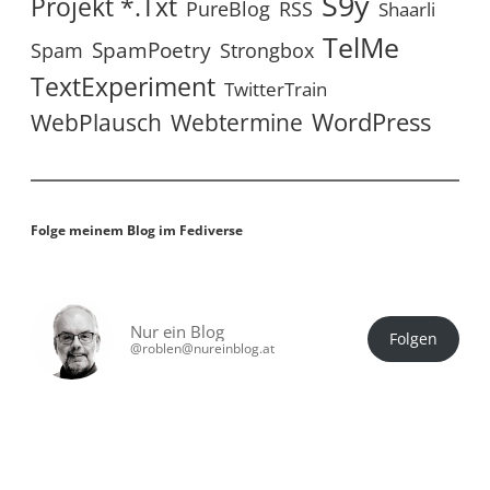
S9y
Projekt *.txt
RSS
PureBlog
Shaarli
TelMe
SpamPoetry
Spam
Strongbox
TextExperiment
TwitterTrain
WordPress
WebPlausch
Webtermine
Folge meinem Blog im Fediverse
Nur ein Blog
Folgen
@roblen@nureinblog.at