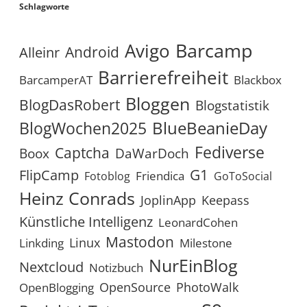
Schlagworte
Avigo
Barcamp
Android
Alleinr
Barrierefreiheit
BarcamperAT
Blackbox
Bloggen
BlogDasRobert
Blogstatistik
BlueBeanieDay
BlogWochen2025
Fediverse
Captcha
Boox
DaWarDoch
G1
FlipCamp
Friendica
Fotoblog
GoToSocial
Heinz Conrads
JoplinApp
Keepass
Künstliche Intelligenz
LeonardCohen
Mastodon
Linux
Linkding
Milestone
NurEinBlog
Nextcloud
Notizbuch
OpenSource
PhotoWalk
OpenBlogging