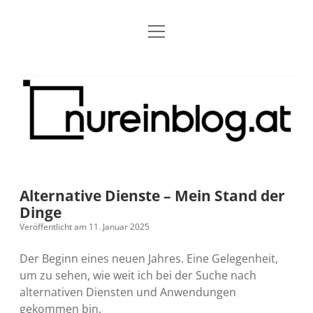
Menü
Blog
Dropdown-
öffnen
Menü
öffnen
Über mich
RSS
Nur
Kontakt
Archiv
ein
Blog
Grundsätze
Dropdown-
Menü
öffnen
Open Blogging Manifest
Projekte
Dropdown-
Menü
öffnen
Alternative Dienste – Mein Stand der
barcamper.at – Die österreichische Barcamp Liste
Kreativitätserklärung
Impressum
Dropdown-
Dinge
Menü
öffnen
Veröffentlicht am 11. Januar 2025
Alleinr – Der Ruheraum im Web (externer Link)
Barrierefreiheit
Datenschutz
Microblog
Der Beginn eines neuen Jahres. Eine Gelegenheit,
S9y InfoCamp – Der Serendpity Podcast (externer
Meine Fediverse Regeln
um zu sehen, wie weit ich bei der Suche nach
rss
email-
mastodon
Link)
alternativen Diensten und Anwendungen
form
gekommen bin.