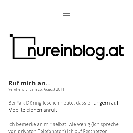
Menü
Blog
Dropdown-
öffnen
Menü
öffnen
Über mich
RSS
Nur
Kontakt
Archiv
ein
Blog
Grundsätze
Dropdown-
Menü
öffnen
Open Blogging Manifest
Projekte
Dropdown-
Menü
öffnen
Ruf mich an…
barcamper.at – Die österreichische Barcamp Liste
Kreativitätserklärung
Impressum
Dropdown-
Veröffentlicht am 26. August 2011
Menü
öffnen
Alleinr – Der Ruheraum im Web (externer Link)
Barrierefreiheit
Datenschutz
Microblog
Bei Falk Döring lese ich heute, dass er
ungern auf
Mobiltelefonen anruft
.
S9y InfoCamp – Der Serendpity Podcast (externer
Meine Fediverse Regeln
rss
email-
mastodon
Link)
Ich bemerke an mir selbst, wie wenig (ich spreche
form
von privaten Telefonaten) ich auf Festnetzen