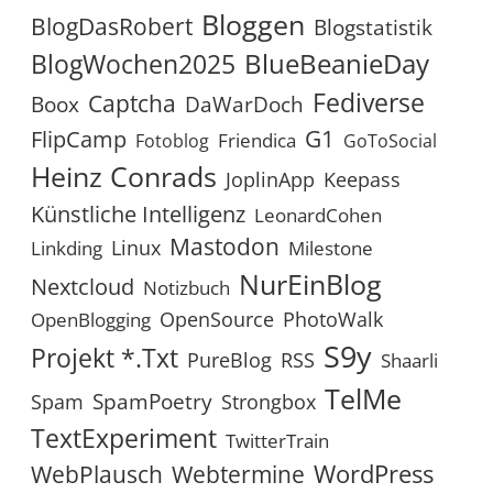
Bloggen
BlogDasRobert
Blogstatistik
BlueBeanieDay
BlogWochen2025
Fediverse
Captcha
Boox
DaWarDoch
G1
FlipCamp
Friendica
Fotoblog
GoToSocial
Heinz Conrads
JoplinApp
Keepass
Künstliche Intelligenz
LeonardCohen
Mastodon
Linux
Linkding
Milestone
NurEinBlog
Nextcloud
Notizbuch
OpenSource
PhotoWalk
OpenBlogging
S9y
Projekt *.txt
RSS
PureBlog
Shaarli
TelMe
SpamPoetry
Spam
Strongbox
TextExperiment
TwitterTrain
WordPress
WebPlausch
Webtermine