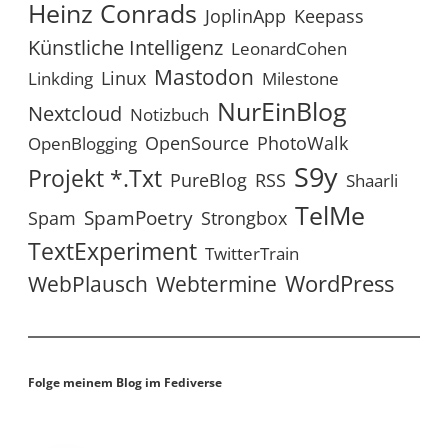
Heinz Conrads
JoplinApp
Keepass
Künstliche Intelligenz
LeonardCohen
Mastodon
Linux
Linkding
Milestone
NurEinBlog
Nextcloud
Notizbuch
OpenSource
PhotoWalk
OpenBlogging
S9y
Projekt *.txt
RSS
PureBlog
Shaarli
TelMe
SpamPoetry
Spam
Strongbox
TextExperiment
TwitterTrain
WordPress
WebPlausch
Webtermine
Folge meinem Blog im Fediverse