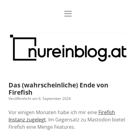
Menü
Blog
Dropdown-
öffnen
Menü
öffnen
Über mich
RSS
Nur
Kontakt
Archiv
ein
Blog
Grundsätze
Dropdown-
Menü
öffnen
Open Blogging Manifest
Projekte
Dropdown-
Menü
öffnen
Das (wahrscheinliche) Ende von
barcamper.at – Die österreichische Barcamp Liste
Kreativitätserklärung
Impressum
Dropdown-
Firefish
Menü
öffnen
Veröffentlicht am 6. September 2024
Alleinr – Der Ruheraum im Web (externer Link)
Barrierefreiheit
Datenschutz
Microblog
Vor einigen Monaten habe ich mir eine
Firefish
S9y InfoCamp – Der Serendpity Podcast (externer
Meine Fediverse Regeln
Instanz zugelegt
. Im Gegensatz zu Mastodon bietet
rss
email-
mastodon
Link)
Firefish eine Menge Features.
form