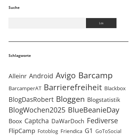
Suche
Suchen
Schlagworte
Avigo
Barcamp
Android
Alleinr
Barrierefreiheit
BarcamperAT
Blackbox
Bloggen
BlogDasRobert
Blogstatistik
BlueBeanieDay
BlogWochen2025
Fediverse
Captcha
Boox
DaWarDoch
G1
FlipCamp
Friendica
Fotoblog
GoToSocial