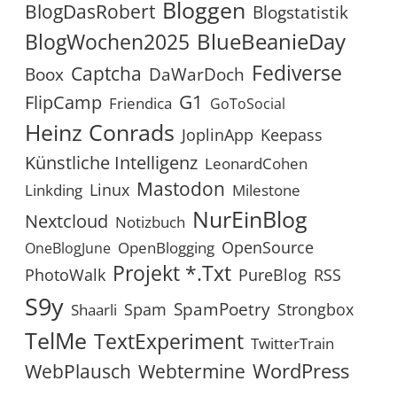
Bloggen
BlogDasRobert
Blogstatistik
BlueBeanieDay
BlogWochen2025
Fediverse
Captcha
Boox
DaWarDoch
G1
FlipCamp
Friendica
GoToSocial
Heinz Conrads
JoplinApp
Keepass
Künstliche Intelligenz
LeonardCohen
Mastodon
Linux
Linkding
Milestone
NurEinBlog
Nextcloud
Notizbuch
OpenSource
OpenBlogging
OneBlogJune
Projekt *.txt
RSS
PhotoWalk
PureBlog
S9y
SpamPoetry
Spam
Strongbox
Shaarli
TelMe
TextExperiment
TwitterTrain
WordPress
WebPlausch
Webtermine