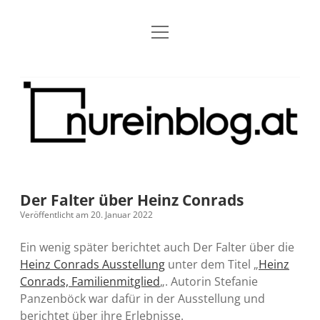
Menü
Blog
Dropdown-
öffnen
Menü
öffnen
Über mich
RSS
Nur
Kontakt
Archiv
ein
Blog
Grundsätze
Dropdown-
Menü
öffnen
Open Blogging Manifest
Projekte
Dropdown-
Menü
öffnen
Der Falter über Heinz Conrads
barcamper.at – Die österreichische Barcamp Liste
Kreativitätserklärung
Impressum
Dropdown-
Veröffentlicht am 20. Januar 2022
Menü
öffnen
Alleinr – Der Ruheraum im Web (externer Link)
Barrierefreiheit
Datenschutz
Microblog
Ein wenig später berichtet auch Der Falter über die
Heinz Conrads Ausstellung
unter dem Titel „
Heinz
S9y InfoCamp – Der Serendpity Podcast (externer
Meine Fediverse Regeln
Conrads, Familienmitglied
„. Autorin Stefanie
rss
email-
mastodon
Link)
Panzenböck war dafür in der Ausstellung und
form
berichtet über ihre Erlebnisse.