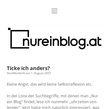
Menü
Blog
Dropdown-
öffnen
Menü
öffnen
Über mich
RSS
Nur
Kontakt
Archiv
ein
Blog
Grundsätze
Dropdown-
Menü
öffnen
Open Blogging Manifest
Projekte
Dropdown-
Menü
öffnen
Ticke ich anders?
barcamper.at – Die österreichische Barcamp Liste
Kreativitätserklärung
Impressum
Dropdown-
Veröffentlicht am 1. August 2007
Menü
öffnen
Alleinr – Der Ruheraum im Web (externer Link)
Barrierefreiheit
Datenschutz
Microblog
Keine Angst, das wird keine Selbstreflexion etc.
S9y InfoCamp – Der Serendpity Podcast (externer
Meine Fediverse Regeln
In der Liste der Suchbegriffe, mit denen man „Nur
rss
email-
mastodon
Link)
ein Blog“ findet, lese ich nunmehr „uhrzeiten von
form
lender“. Jetzt hätte mich natürlich interessiert, was