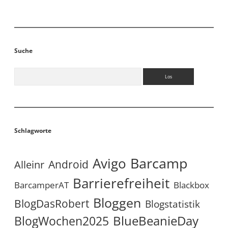
Suche
Suchen
Schlagworte
Avigo
Barcamp
Android
Alleinr
Barrierefreiheit
BarcamperAT
Blackbox
Bloggen
BlogDasRobert
Blogstatistik
BlueBeanieDay
BlogWochen2025