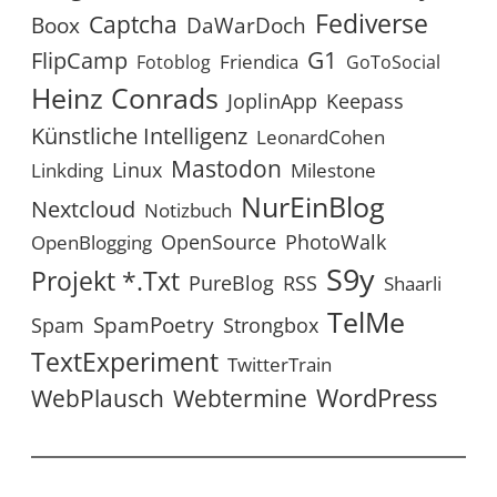
Fediverse
Captcha
Boox
DaWarDoch
G1
FlipCamp
Friendica
Fotoblog
GoToSocial
Heinz Conrads
JoplinApp
Keepass
Künstliche Intelligenz
LeonardCohen
Mastodon
Linux
Linkding
Milestone
NurEinBlog
Nextcloud
Notizbuch
OpenSource
PhotoWalk
OpenBlogging
S9y
Projekt *.txt
RSS
PureBlog
Shaarli
TelMe
SpamPoetry
Spam
Strongbox
TextExperiment
TwitterTrain
WordPress
WebPlausch
Webtermine