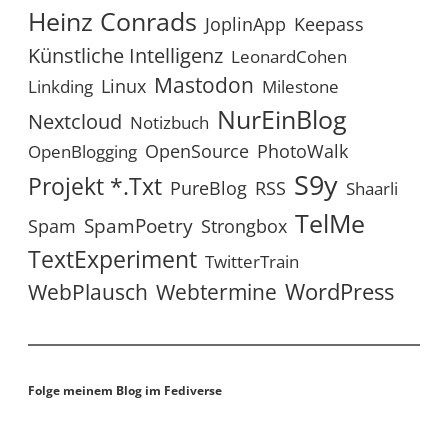
Heinz Conrads
JoplinApp
Keepass
Künstliche Intelligenz
LeonardCohen
Mastodon
Linux
Linkding
Milestone
NurEinBlog
Nextcloud
Notizbuch
OpenSource
PhotoWalk
OpenBlogging
S9y
Projekt *.txt
RSS
PureBlog
Shaarli
TelMe
SpamPoetry
Spam
Strongbox
TextExperiment
TwitterTrain
WordPress
WebPlausch
Webtermine
Folge meinem Blog im Fediverse