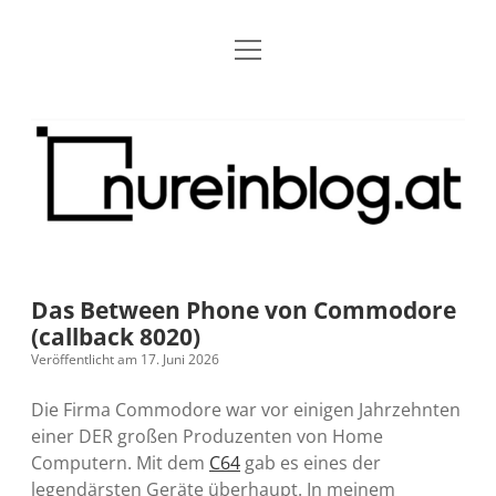
Menü
Blog
Dropdown-
öffnen
Menü
öffnen
Über mich
RSS
Nur
Kontakt
Archiv
ein
Blog
Grundsätze
Dropdown-
Menü
öffnen
Open Blogging Manifest
Projekte
Dropdown-
Menü
öffnen
Das Between Phone von Commodore
barcamper.at – Die österreichische Barcamp Liste
Kreativitätserklärung
Impressum
Dropdown-
(callback 8020)
Menü
öffnen
Veröffentlicht am 17. Juni 2026
Alleinr – Der Ruheraum im Web (externer Link)
Barrierefreiheit
Datenschutz
Microblog
Die Firma Commodore war vor einigen Jahrzehnten
S9y InfoCamp – Der Serendpity Podcast (externer
Meine Fediverse Regeln
einer DER großen Produzenten von Home
rss
email-
mastodon
Link)
Computern. Mit dem
C64
gab es eines der
form
legendärsten Geräte überhaupt. In meinem