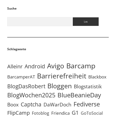
Suche
Suchen
Schlagworte
Avigo
Barcamp
Android
Alleinr
Barrierefreiheit
BarcamperAT
Blackbox
Bloggen
BlogDasRobert
Blogstatistik
BlueBeanieDay
BlogWochen2025
Fediverse
Captcha
Boox
DaWarDoch
G1
FlipCamp
Friendica
Fotoblog
GoToSocial