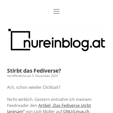
Menü
Blog
Dropdown-
öffnen
Menü
öffnen
Über mich
RSS
Nur
Kontakt
Archiv
ein
Blog
Grundsätze
Dropdown-
Menü
öffnen
Open Blogging Manifest
Projekte
Dropdown-
Menü
öffnen
Stirbt das Fediverse?
barcamper.at – Die österreichische Barcamp Liste
Kreativitätserklärung
Impressum
Dropdown-
Veröffentlicht am 5. Dezember 2025
Menü
öffnen
Alleinr – Der Ruheraum im Web (externer Link)
Barrierefreiheit
Datenschutz
Microblog
Ach, schon wieder Clickbait?
S9y InfoCamp – Der Serendpity Podcast (externer
Meine Fediverse Regeln
Nicht wirklich. Gestern entnahm ich meinem
rss
email-
mastodon
Link)
Feedreader den
Artikel „Das Fediverse stirbt
form
langsam“
von Lioh Müller auf
GNU/Linux.ch
.