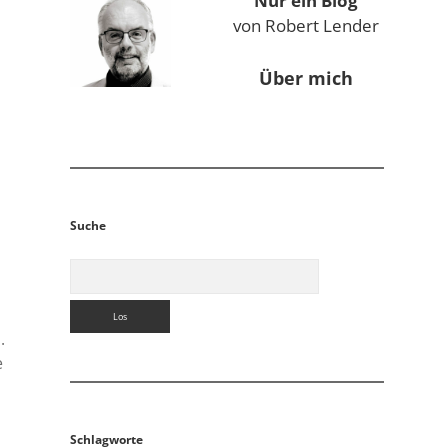
Nur ein Blog
von Robert Lender
Über mich
Suche
Suchen
.
e
n
Schlagworte