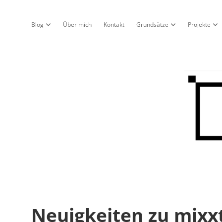
Blog
Über mich
Kontakt
Grundsätze
Projekte
Dropdown-Menü öffnen
Dropdown-Menü öf
Dro
Nur
ein
Blo
Neuigkeiten zu mixx