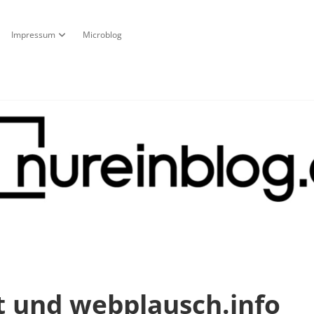
Impressum
Microblog
fnen
pdown-Menü öffnen
Dropdown-Menü öffnen
g
t und webplausch.info