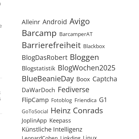
h
Avigo
Android
Alleinr
e
Barcamp
BarcamperAT
Barrierefreiheit
Blackbox
Bloggen
BlogDasRobert
BlogWochen2025
Blogstatistik
BlueBeanieDay
Captcha
Boox
Fediverse
DaWarDoch
g
G1
FlipCamp
s
Friendica
Fotoblog
Heinz Conrads
GoToSocial
JoplinApp
Keepass
Künstliche Intelligenz
Linux
LeonardCohen
Linkding