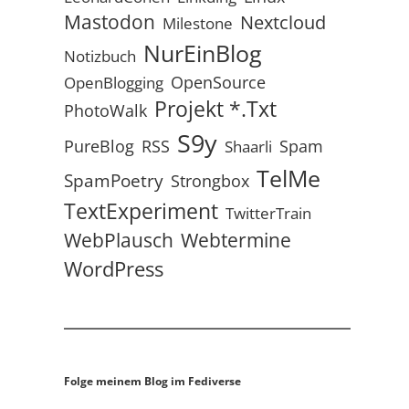
Mastodon
Nextcloud
Milestone
NurEinBlog
Notizbuch
OpenSource
OpenBlogging
Projekt *.txt
PhotoWalk
S9y
RSS
PureBlog
Spam
Shaarli
TelMe
SpamPoetry
Strongbox
TextExperiment
TwitterTrain
WebPlausch
Webtermine
WordPress
Folge meinem Blog im Fediverse