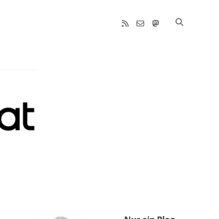
rss
email-
mastodon
form
Sidebar