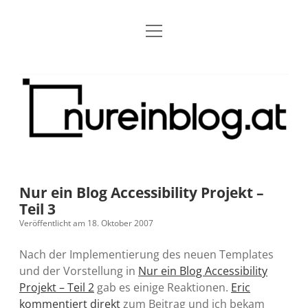
Menü
Blog
Dropdown-
öffnen
Menü
öffnen
Über mich
RSS
Nur
Kontakt
Archiv
ein
Blog
Grundsätze
Dropdown-
Menü
öffnen
Open Blogging Manifest
Projekte
Dropdown-
Menü
öffnen
Nur ein Blog Accessibility Projekt –
barcamper.at – Die österreichische Barcamp Liste
Kreativitätserklärung
Impressum
Dropdown-
Teil 3
Menü
öffnen
Veröffentlicht am 18. Oktober 2007
Alleinr – Der Ruheraum im Web (externer Link)
Barrierefreiheit
Datenschutz
Microblog
Nach der Implementierung des neuen Templates
S9y InfoCamp – Der Serendpity Podcast (externer
Meine Fediverse Regeln
und der Vorstellung in
Nur ein Blog Accessibility
rss
email-
mastodon
Link)
Projekt – Teil 2
gab es einige Reaktionen.
Eric
form
kommentiert direkt
zum Beitrag und ich bekam