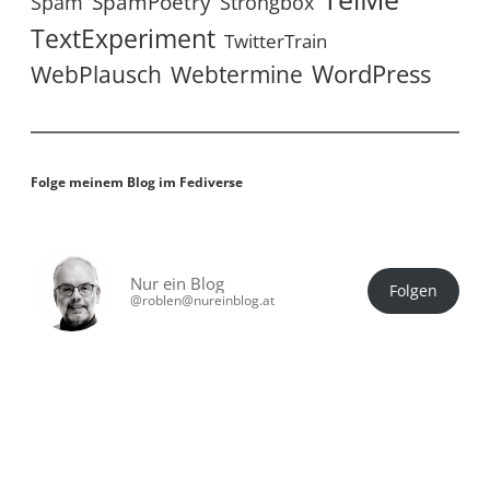
SpamPoetry
Spam
Strongbox
TextExperiment
TwitterTrain
WordPress
WebPlausch
Webtermine
Folge meinem Blog im Fediverse
Nur ein Blog
Folgen
@roblen@nureinblog.at