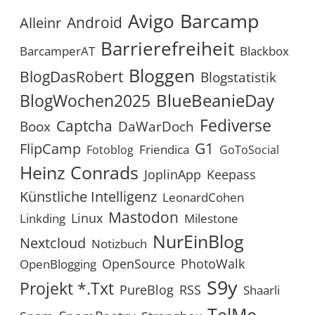
Avigo
Barcamp
Android
Alleinr
Barrierefreiheit
BarcamperAT
Blackbox
Bloggen
BlogDasRobert
Blogstatistik
BlueBeanieDay
BlogWochen2025
Fediverse
Captcha
Boox
DaWarDoch
G1
FlipCamp
Friendica
Fotoblog
GoToSocial
Heinz Conrads
JoplinApp
Keepass
Künstliche Intelligenz
LeonardCohen
Mastodon
Linux
Linkding
Milestone
NurEinBlog
Nextcloud
Notizbuch
OpenSource
PhotoWalk
OpenBlogging
S9y
Projekt *.txt
RSS
PureBlog
Shaarli
TelMe