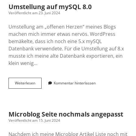
Was
Umstellung auf mySQL 8.0
passiert
Veröffentlicht am 23. Juni 2024
mit
gelöschten
Postings
Umstellung am „offenen Herzen“ meines Blogs
machen mich immer etwas nervös. WordPress
bemäkelte, dass ich noch eine 5.x mySQL
Datenbank verwendete. Für die Umstellung auf 8.x
musste ich meine alte Datenbank exportieren, ein
klein wenig…
Umstellung
Weiterlesen
Kommentar hinterlassen
auf
mySQL
8.0
Microblog Seite nochmals angepasst
Veröffentlicht am 15. Juni 2024
Nachdem ich meine Microblog Artikel Liste noch mit