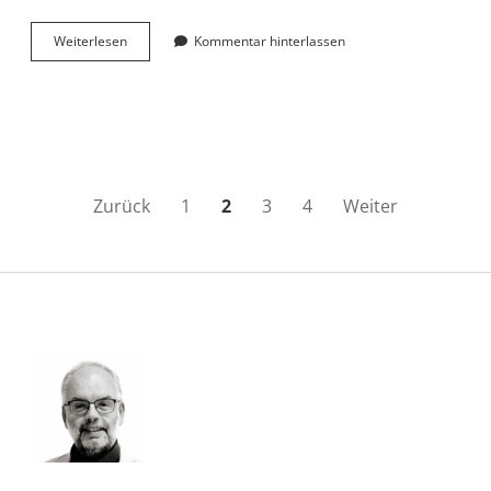
„Share
Weiterlesen
Kommentar hinterlassen
on
Mastodon“
Plugin
für
WordPress
Seitennummerierung
Zurück
1
2
3
4
Weiter
der
Beiträge
Sidebar