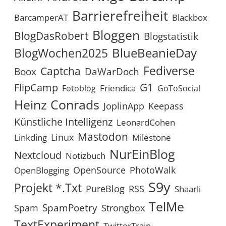
Barrierefreiheit
BarcamperAT
Blackbox
Bloggen
BlogDasRobert
Blogstatistik
BlueBeanieDay
BlogWochen2025
Fediverse
Captcha
Boox
DaWarDoch
G1
FlipCamp
Friendica
Fotoblog
GoToSocial
Heinz Conrads
JoplinApp
Keepass
Künstliche Intelligenz
LeonardCohen
Mastodon
Linux
Linkding
Milestone
NurEinBlog
Nextcloud
Notizbuch
OpenSource
PhotoWalk
OpenBlogging
S9y
Projekt *.txt
RSS
PureBlog
Shaarli
TelMe
SpamPoetry
Spam
Strongbox
TextExperiment
TwitterTrain