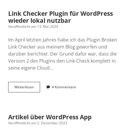
als
Medienverwaltung
Link Checker Plugin für WordPress
unter
wieder lokal nutzbar
WordPress
Veröffentlicht am 13. Mai 2024
Im April letzten Jahres habe ich das Plugin Broken
Link Checker aus meinem Blog geworfen und
darüber berichtet. Der Grund dafür war, dass die
Version 2 des Plugins den Link-Check komplett in
seine eigene Cloud…
Link
Weiterlesen
4 Kommentare
Checker
Plugin
für
WordPress
wieder
Artikel über WordPress App
lokal
Veröffentlicht am 2. Dezember 2023
nutzbar