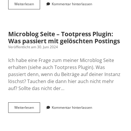
Mit
Weiterlesen
Kommentar hinterlassen
einem
Mastodon
Client
bloggen
Microblog Seite – Tootpress Plugin:
Was passiert mit gelöschten Postings
Veröffentlicht am 30. Juni 2024
Ich habe eine Frage zum meiner Microblog Seite
erhalten (siehe auch Tootpress Plugin). Was
passiert denn, wenn du Beiträge auf deiner Instanz
löschst? Tauchen die dann hier auch nicht mehr
auf? Sollte das nicht der…
Microblog
Weiterlesen
Kommentar hinterlassen
Seite
–
Tootpress
Plugin: