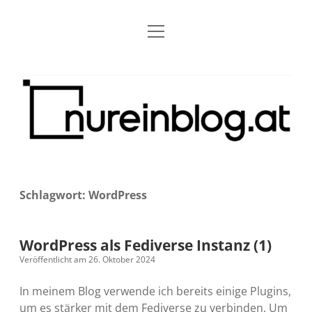
Menü
Blog
Dropdown-
öffnen
Menü
öffnen
Über mich
RSS
Nur
Kontakt
Archiv
ein
Blog
Grundsätze
Dropdown-
Menü
öffnen
Open Blogging Manifest
Projekte
Dropdown-
Menü
öffnen
Schlagwort:
WordPress
barcamper.at – Die österreichische Barcamp Liste
Kreativitätserklärung
Impressum
Dropdown-
Menü
öffnen
Alleinr – Der Ruheraum im Web (externer Link)
Barrierefreiheit
Datenschutz
Microblog
WordPress als Fediverse Instanz (1)
Veröffentlicht am 26. Oktober 2024
S9y InfoCamp – Der Serendpity Podcast (externer
Meine Fediverse Regeln
rss
email-
mastodon
Link)
In meinem Blog verwende ich bereits einige Plugins,
form
um es stärker mit dem Fediverse zu verbinden. Um