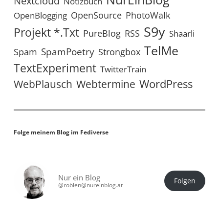
Nextcloud
Notizbuch
OpenSource
PhotoWalk
OpenBlogging
S9y
Projekt *.txt
RSS
PureBlog
Shaarli
TelMe
SpamPoetry
Spam
Strongbox
TextExperiment
TwitterTrain
WordPress
WebPlausch
Webtermine
Folge meinem Blog im Fediverse
Nur ein Blog
Folgen
@roblen@nureinblog.at