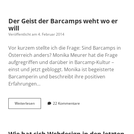
Der Geist der Barcamps weht wo er
will
Veröffentlicht am 4. Februar 2014
Vor kurzem stellte ich die Frage: Sind Barcamps in
Österreich anders? Monika Meurer hat die Frage
aufgregriffen und darüber in Barcamp-Kultur –
einst und jetzt gebloggt. Monika ist begeisterte
Barcamperin und beschreibt ihre positiven
Erfahrungen…
Der
Weiterlesen
22 Kommentare
Geist
der
Barcamps
weht
wo
Wie hat sich Webdesign in den letzten