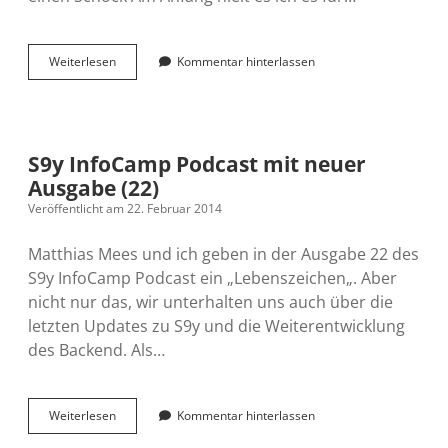
Warum
Weiterlesen
Kommentar hinterlassen
ich
es
anfangs
interessant
fand
S9y InfoCamp Podcast mit neuer
und
Ausgabe (22)
es
mich
Veröffentlicht am 22. Februar 2014
nunmehr
nervt
Matthias Mees und ich geben in der Ausgabe 22 des
S9y InfoCamp Podcast ein „Lebenszeichen„. Aber
nicht nur das, wir unterhalten uns auch über die
letzten Updates zu S9y und die Weiterentwicklung
des Backend. Als…
S9y
Weiterlesen
Kommentar hinterlassen
InfoCamp