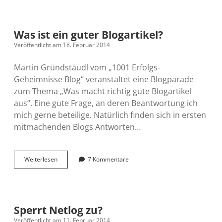
Podcast
mit
neuer
Ausgabe
Was ist ein guter Blogartikel?
(22)
Veröffentlicht am 18. Februar 2014
Martin Gründstäudl vom „1001 Erfolgs-
Geheimnisse Blog“ veranstaltet eine Blogparade
zum Thema „Was macht richtig gute Blogartikel
aus“. Eine gute Frage, an deren Beantwortung ich
mich gerne beteilige. Natürlich finden sich in ersten
mitmachenden Blogs Antworten…
Was
Weiterlesen
7 Kommentare
ist
ein
guter
Blogartikel?
Sperrt Netlog zu?
Veröffentlicht am 11. Februar 2014