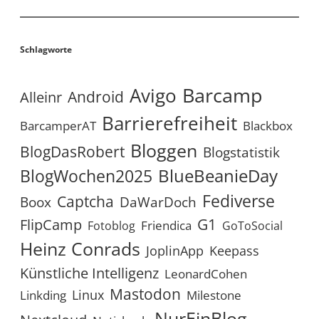
Schlagworte
Avigo
Barcamp
Android
Alleinr
Barrierefreiheit
BarcamperAT
Blackbox
Bloggen
BlogDasRobert
Blogstatistik
BlueBeanieDay
BlogWochen2025
Fediverse
Captcha
Boox
DaWarDoch
G1
FlipCamp
Friendica
Fotoblog
GoToSocial
Heinz Conrads
JoplinApp
Keepass
Künstliche Intelligenz
LeonardCohen
Mastodon
Linux
Linkding
Milestone
NurEinBlog