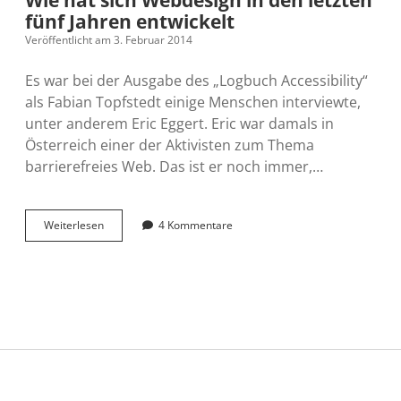
er
fünf Jahren entwickelt
will
Veröffentlicht am 3. Februar 2014
Es war bei der Ausgabe des „Logbuch Accessibility“
als Fabian Topfstedt einige Menschen interviewte,
unter anderem Eric Eggert. Eric war damals in
Österreich einer der Aktivisten zum Thema
barrierefreies Web. Das ist er noch immer,…
Wie
Weiterlesen
4 Kommentare
hat
sich
Webdesign
in
den
letzten
fünf
Jahren
entwickelt