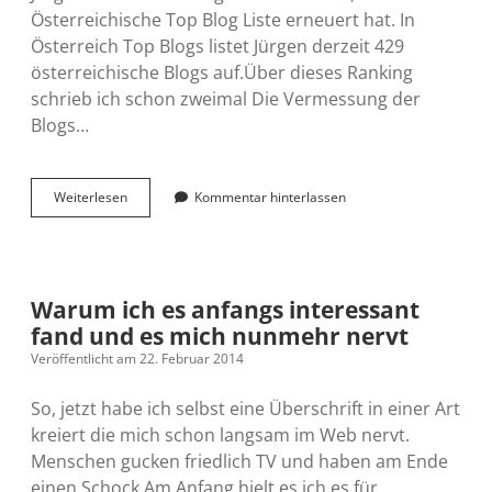
Österreichische Top Blog Liste erneuert hat. In
Österreich Top Blogs listet Jürgen derzeit 429
österreichische Blogs auf.Über dieses Ranking
schrieb ich schon zweimal Die Vermessung der
Blogs…
Top
Weiterlesen
Kommentar hinterlassen
Blogs
Liste
mit
neuer
Funktionalität
Warum ich es anfangs interessant
fand und es mich nunmehr nervt
Veröffentlicht am 22. Februar 2014
So, jetzt habe ich selbst eine Überschrift in einer Art
kreiert die mich schon langsam im Web nervt.
Menschen gucken friedlich TV und haben am Ende
einen Schock Am Anfang hielt es ich es für…