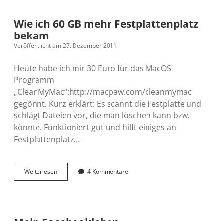
Wie ich 60 GB mehr Festplattenplatz
bekam
Veröffentlicht am 27. Dezember 2011
Heute habe ich mir 30 Euro für das MacOS
Programm
„CleanMyMac“:http://macpaw.com/cleanmymac
gegönnt. Kurz erklärt: Es scannt die Festplatte und
schlägt Dateien vor, die man löschen kann bzw.
könnte. Funktioniert gut und hilft einiges an
Festplattenplatz…
Wie
Weiterlesen
4 Kommentare
ich
60
GB
mehr
Festplattenplatz