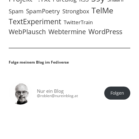
TelMe
SpamPoetry
Spam
Strongbox
TextExperiment
TwitterTrain
WordPress
WebPlausch
Webtermine
Folge meinem Blog im Fediverse
Nur ein Blog
Folgen
@roblen@nureinblog.at