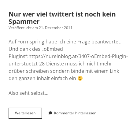
Nur wer viel twittert ist noch kein
Spammer
Veröffentlicht am 21. Dezember 2011
Auf Formspring habe ich eine Frage beantwortet.
Und dank des „oEmbed
Plugins“:https://nureinblog.at/3407-oEmbed-Plugin-
unterstuetzt-28-Dienste muss ich nicht mehr
drüber schreiben sondern binde mit einem Link
den ganzen Inhalt einfach ein
Also seht selbst…
Nur
Weiterlesen
Kommentar hinterlassen
wer
viel
twittert
ist