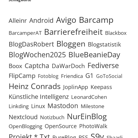
Avigo
Barcamp
Android
Alleinr
Barrierefreiheit
BarcamperAT
Blackbox
Bloggen
BlogDasRobert
Blogstatistik
BlueBeanieDay
BlogWochen2025
Fediverse
Captcha
Boox
DaWarDoch
G1
FlipCamp
Friendica
Fotoblog
GoToSocial
Heinz Conrads
JoplinApp
Keepass
Künstliche Intelligenz
LeonardCohen
Mastodon
Linux
Linkding
Milestone
NurEinBlog
Nextcloud
Notizbuch
OpenSource
PhotoWalk
OpenBlogging
S9y
Projekt *.txt
RSS
PureBlog
Shaarli