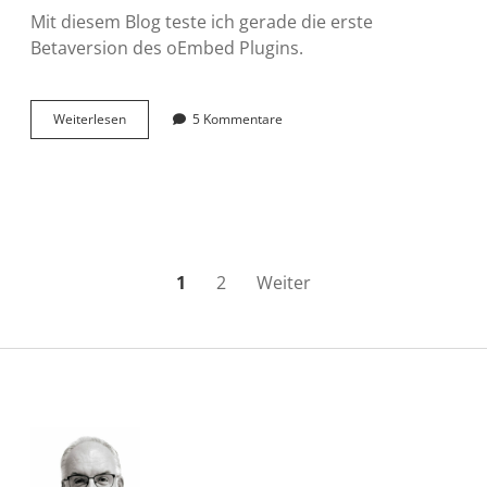
Mit diesem Blog teste ich gerade die erste
Betaversion des oEmbed Plugins.
Betatest
Weiterlesen
5 Kommentare
von
oEmbed
für
S9y
Seitennummerierung
1
2
Weiter
der
Beiträge
Sidebar