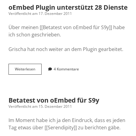
noch
oEmbed Plugin unterstützt 28 Dienste
kein
Veröffentlicht am 17. Dezember 2011
Spammer
Über meinen [[Betatest von oEmbed für S9y]] habe
ich schon geschrieben.
Grischa hat noch weiter an dem Plugin gearbeitet.
oEmbed
Weiterlesen
4 Kommentare
Plugin
unterstützt
28
Dienste
Betatest von oEmbed für S9y
Veröffentlicht am 15. Dezember 2011
Im Moment habe ich ja den Eindruck, dass es jeden
Tag etwas über [[Serendipity]] zu berichten gäbe.