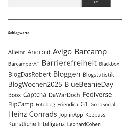
Schlagworte
Avigo
Barcamp
Android
Alleinr
Barrierefreiheit
BarcamperAT
Blackbox
Bloggen
BlogDasRobert
Blogstatistik
BlueBeanieDay
BlogWochen2025
Fediverse
Captcha
Boox
DaWarDoch
G1
FlipCamp
Friendica
Fotoblog
GoToSocial
Heinz Conrads
JoplinApp
Keepass
Künstliche Intelligenz
LeonardCohen