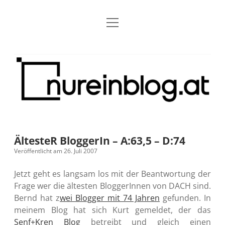
Menü
Blog
Dropdown-
öffnen
Menü
öffnen
Über mich
RSS
Nur
Kontakt
Archiv
ein
Blog
Grundsätze
Dropdown-
Menü
öffnen
Open Blogging Manifest
Projekte
Dropdown-
Menü
öffnen
ÄltesteR BloggerIn – A:63,5 – D:74
barcamper.at – Die österreichische Barcamp Liste
Kreativitätserklärung
Impressum
Dropdown-
Veröffentlicht am 26. Juli 2007
Menü
öffnen
Alleinr – Der Ruheraum im Web (externer Link)
Barrierefreiheit
Datenschutz
Microblog
Jetzt geht es langsam los mit der Beantwortung der
Frage wer die ältesten BloggerInnen von DACH sind.
S9y InfoCamp – Der Serendpity Podcast (externer
Meine Fediverse Regeln
Bernd hat z
wei Blogger mit 74 Jahren
gefunden. In
rss
email-
mastodon
Link)
meinem Blog hat sich Kurt gemeldet, der das
form
Senf+Kren Blog
betreibt und gleich einen