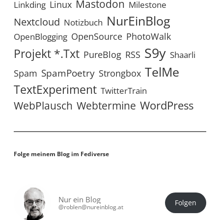
Mastodon
Linux
Linkding
Milestone
NurEinBlog
Nextcloud
Notizbuch
OpenSource
PhotoWalk
OpenBlogging
S9y
Projekt *.txt
RSS
PureBlog
Shaarli
TelMe
SpamPoetry
Spam
Strongbox
TextExperiment
TwitterTrain
WordPress
WebPlausch
Webtermine
Folge meinem Blog im Fediverse
Nur ein Blog
Folgen
@roblen@nureinblog.at