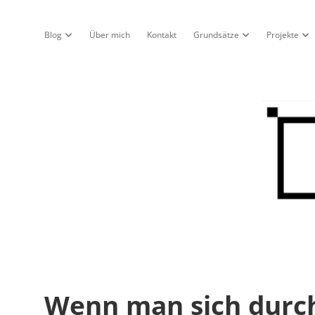
Blog
Über mich
Kontakt
Grundsätze
Projekte
Dropdown-Menü öffnen
Dropdown-Menü öf
Dro
Nur
ein
Blo
Wenn man sich durch 