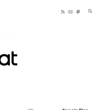
rss
email-
mastodon
form
Sidebar