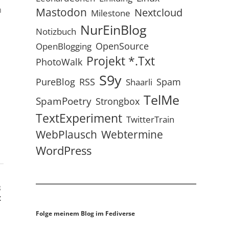
h
Mastodon
Nextcloud
Milestone
NurEinBlog
Notizbuch
OpenSource
OpenBlogging
Projekt *.txt
PhotoWalk
S9y
RSS
PureBlog
Spam
Shaarli
TelMe
SpamPoetry
Strongbox
TextExperiment
TwitterTrain
WebPlausch
Webtermine
WordPress
g
t
Folge meinem Blog im Fediverse