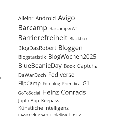
Avigo
Android
Alleinr
Barcamp
BarcamperAT
Barrierefreiheit
Blackbox
Bloggen
BlogDasRobert
BlogWochen2025
Blogstatistik
BlueBeanieDay
Captcha
Boox
Fediverse
DaWarDoch
n
G1
FlipCamp
Friendica
Fotoblog
r
Heinz Conrads
GoToSocial
JoplinApp
Keepass
Künstliche Intelligenz
Linux
LeonardCohen
Linkding