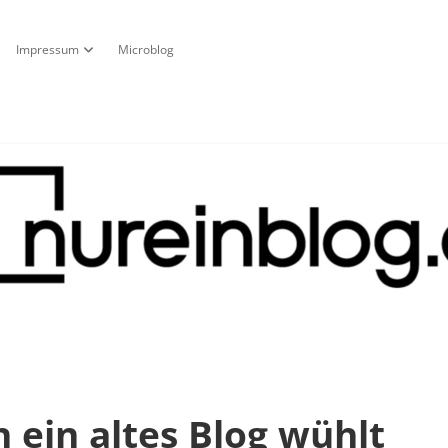
Impressum
Microblog
fnen
pdown-Menü öffnen
Dropdown-Menü öffnen
g
ein altes Blog wühlt