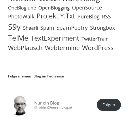
OpenSource
OpenBlogging
OneBlogJune
Projekt *.txt
RSS
PhotoWalk
PureBlog
S9y
SpamPoetry
Spam
Strongbox
Shaarli
TelMe
TextExperiment
TwitterTrain
WordPress
WebPlausch
Webtermine
Folge meinem Blog im Fediverse
Nur ein Blog
Folgen
@roblen@nureinblog.at