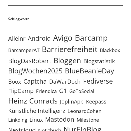
Schlagworte
Avigo
Barcamp
Android
Alleinr
Barrierefreiheit
BarcamperAT
Blackbox
Bloggen
BlogDasRobert
Blogstatistik
BlueBeanieDay
BlogWochen2025
Fediverse
Captcha
Boox
DaWarDoch
G1
FlipCamp
Friendica
GoToSocial
Heinz Conrads
JoplinApp
Keepass
Künstliche Intelligenz
LeonardCohen
Mastodon
Linux
Linkding
Milestone
NurEinBlog
Nextcloud
Notizbuch