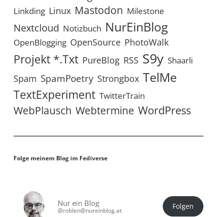
Mastodon
Linux
Linkding
Milestone
NurEinBlog
Nextcloud
Notizbuch
OpenSource
PhotoWalk
OpenBlogging
S9y
Projekt *.txt
RSS
PureBlog
Shaarli
TelMe
SpamPoetry
Spam
Strongbox
TextExperiment
TwitterTrain
WordPress
WebPlausch
Webtermine
Folge meinem Blog im Fediverse
Nur ein Blog
Folgen
@roblen@nureinblog.at