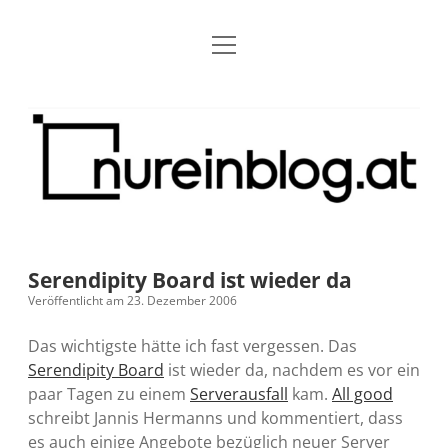
Menü
Blog
Dropdown-
öffnen
Menü
öffnen
Über mich
RSS
Nur
Kontakt
Archiv
ein
Blog
Grundsätze
Dropdown-
Menü
öffnen
Open Blogging Manifest
Projekte
Dropdown-
Menü
öffnen
Serendipity Board ist wieder da
barcamper.at – Die österreichische Barcamp Liste
Kreativitätserklärung
Impressum
Dropdown-
Veröffentlicht am 23. Dezember 2006
Menü
öffnen
Alleinr – Der Ruheraum im Web (externer Link)
Barrierefreiheit
Datenschutz
Microblog
Das wichtigste hätte ich fast vergessen. Das
Serendipity Board
ist wieder da, nachdem es vor ein
S9y InfoCamp – Der Serendpity Podcast (externer
Meine Fediverse Regeln
paar Tagen zu einem
Serverausfall
kam.
All good
rss
email-
mastodon
Link)
schreibt Jannis Hermanns und kommentiert, dass
form
es auch einige Angebote bezüglich neuer Server