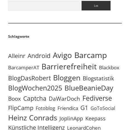
Suchen
Schlagworte
Avigo
Barcamp
Android
Alleinr
Barrierefreiheit
BarcamperAT
Blackbox
Bloggen
BlogDasRobert
Blogstatistik
BlueBeanieDay
BlogWochen2025
Fediverse
Captcha
Boox
DaWarDoch
G1
FlipCamp
Friendica
Fotoblog
GoToSocial
Heinz Conrads
JoplinApp
Keepass
Künstliche Intelligenz
LeonardCohen