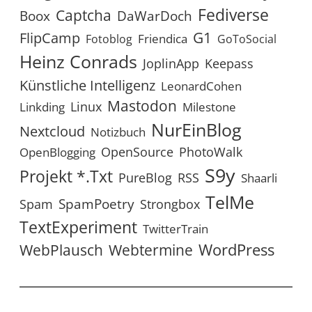
Fediverse
Captcha
Boox
DaWarDoch
G1
FlipCamp
Friendica
Fotoblog
GoToSocial
Heinz Conrads
JoplinApp
Keepass
Künstliche Intelligenz
LeonardCohen
Mastodon
Linux
Linkding
Milestone
NurEinBlog
Nextcloud
Notizbuch
OpenSource
PhotoWalk
OpenBlogging
S9y
Projekt *.txt
RSS
PureBlog
Shaarli
TelMe
SpamPoetry
Spam
Strongbox
TextExperiment
TwitterTrain
WordPress
WebPlausch
Webtermine