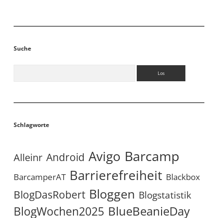
Suche
Suchen
Schlagworte
Avigo
Barcamp
Android
Alleinr
Barrierefreiheit
BarcamperAT
Blackbox
Bloggen
BlogDasRobert
Blogstatistik
BlueBeanieDay
BlogWochen2025