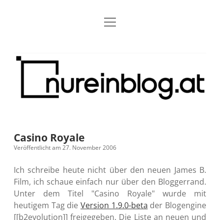
Menü
Blog
Dropdown-
öffnen
Menü
öffnen
Über mich
RSS
Nur
Kontakt
Archiv
ein
Blog
Grundsätze
Dropdown-
Menü
öffnen
Open Blogging Manifest
Projekte
Dropdown-
Menü
öffnen
Casino Royale
barcamper.at – Die österreichische Barcamp Liste
Kreativitätserklärung
Impressum
Dropdown-
Veröffentlicht am 27. November 2006
Menü
öffnen
Alleinr – Der Ruheraum im Web (externer Link)
Barrierefreiheit
Datenschutz
Microblog
Ich schreibe heute nicht über den neuen James B.
Film, ich schaue einfach nur über den Bloggerrand.
S9y InfoCamp – Der Serendpity Podcast (externer
Meine Fediverse Regeln
Unter dem Titel "Casino Royale" wurde mit
rss
email-
mastodon
Link)
heutigem Tag die
Version 1.9.0-beta
der Blogengine
form
[[b2evolution]] freigegeben. Die Liste an neuen und