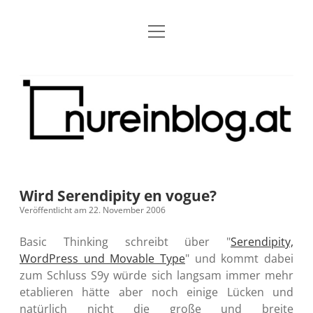
Menü
Blog
Dropdown-
öffnen
Menü
öffnen
Über mich
RSS
Nur
Kontakt
Archiv
ein
Blog
Grundsätze
Dropdown-
Menü
öffnen
Open Blogging Manifest
Projekte
Dropdown-
Menü
öffnen
Wird Serendipity en vogue?
barcamper.at – Die österreichische Barcamp Liste
Kreativitätserklärung
Impressum
Dropdown-
Veröffentlicht am 22. November 2006
Menü
öffnen
Alleinr – Der Ruheraum im Web (externer Link)
Barrierefreiheit
Datenschutz
Microblog
Basic Thinking schreibt über "
Serendipity,
WordPress und Movable Type
" und kommt dabei
S9y InfoCamp – Der Serendpity Podcast (externer
Meine Fediverse Regeln
zum Schluss S9y würde sich langsam immer mehr
rss
email-
mastodon
Link)
etablieren hätte aber noch einige Lücken und
form
natürlich nicht die große und breite