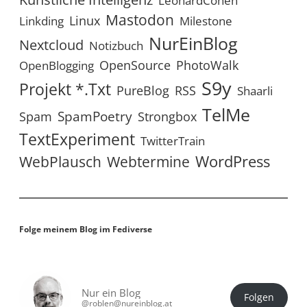
LeonardCohen
Mastodon
Linux
Linkding
Milestone
NurEinBlog
Nextcloud
Notizbuch
OpenSource
PhotoWalk
OpenBlogging
S9y
Projekt *.txt
RSS
PureBlog
Shaarli
TelMe
SpamPoetry
Spam
Strongbox
TextExperiment
TwitterTrain
WordPress
WebPlausch
Webtermine
Folge meinem Blog im Fediverse
Nur ein Blog
Folgen
@roblen@nureinblog.at