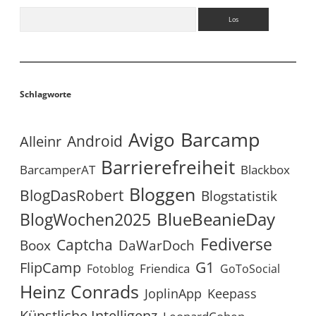
Suchen
Schlagworte
Avigo
Barcamp
Android
Alleinr
Barrierefreiheit
BarcamperAT
Blackbox
Bloggen
BlogDasRobert
Blogstatistik
BlueBeanieDay
BlogWochen2025
Fediverse
Captcha
Boox
DaWarDoch
G1
FlipCamp
Friendica
Fotoblog
GoToSocial
Heinz Conrads
JoplinApp
Keepass
Künstliche Intelligenz