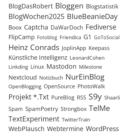
Bloggen
BlogDasRobert
Blogstatistik
BlueBeanieDay
BlogWochen2025
Fediverse
Captcha
Boox
DaWarDoch
G1
FlipCamp
Friendica
Fotoblog
GoToSocial
Heinz Conrads
JoplinApp
Keepass
Künstliche Intelligenz
LeonardCohen
Mastodon
Linux
Linkding
Milestone
NurEinBlog
Nextcloud
Notizbuch
OpenSource
PhotoWalk
OpenBlogging
S9y
Projekt *.txt
RSS
PureBlog
Shaarli
TelMe
SpamPoetry
Spam
Strongbox
TextExperiment
TwitterTrain
WordPress
WebPlausch
Webtermine