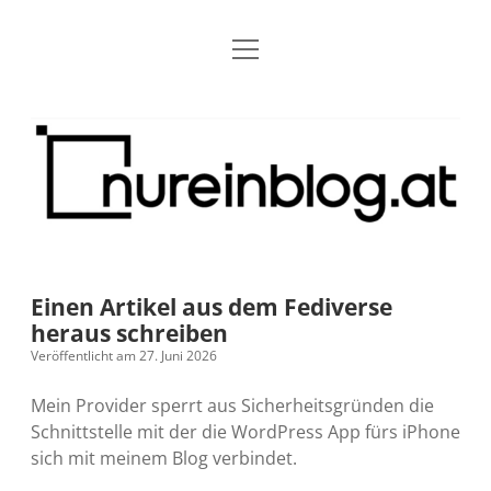
Menü
Blog
Dropdown-
öffnen
Menü
öffnen
Über mich
RSS
Nur
Kontakt
Archiv
ein
Blog
Grundsätze
Dropdown-
Menü
öffnen
Open Blogging Manifest
Projekte
Dropdown-
Menü
öffnen
Einen Artikel aus dem Fediverse
barcamper.at – Die österreichische Barcamp Liste
Kreativitätserklärung
Impressum
Dropdown-
heraus schreiben
Menü
öffnen
Veröffentlicht am 27. Juni 2026
Alleinr – Der Ruheraum im Web (externer Link)
Barrierefreiheit
Datenschutz
Microblog
Mein Provider sperrt aus Sicherheitsgründen die
S9y InfoCamp – Der Serendpity Podcast (externer
Meine Fediverse Regeln
Schnittstelle mit der die WordPress App fürs iPhone
rss
email-
mastodon
Link)
sich mit meinem Blog verbindet.
form