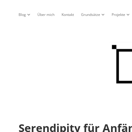
Blog
Über mich
Kontakt
Grundsätze
Projekte
Dropdown-Menü öffnen
Dropdown-Menü öf
Dro
Nur
ein
Blo
Serendipity für Anf