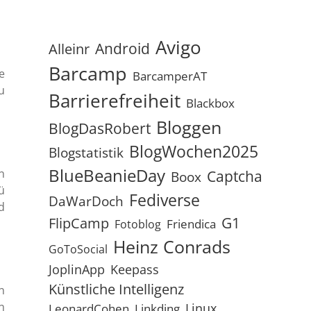
Avigo
Android
Alleinr
Barcamp
e
BarcamperAT
u
Barrierefreiheit
Blackbox
Bloggen
BlogDasRobert
BlogWochen2025
Blogstatistik
BlueBeanieDay
n
Captcha
Boox
ü
Fediverse
DaWarDoch
d
G1
FlipCamp
Friendica
Fotoblog
Heinz Conrads
GoToSocial
JoplinApp
Keepass
Künstliche Intelligenz
n
n
Linux
LeonardCohen
Linkding