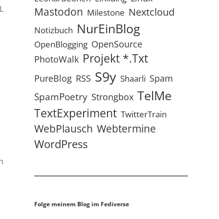
L
Mastodon
Nextcloud
Milestone
NurEinBlog
Notizbuch
OpenSource
OpenBlogging
Projekt *.txt
PhotoWalk
S9y
RSS
PureBlog
Spam
Shaarli
TelMe
SpamPoetry
Strongbox
TextExperiment
TwitterTrain
WebPlausch
Webtermine
WordPress
n
Folge meinem Blog im Fediverse