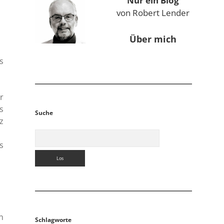
Nur ein Blog
von Robert Lender
Über mich
s
r
s
Suche
z
Suchen
s
n
Schlagworte