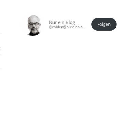
Nur ein Blog
Folgen
@roblen@nureinblog.at
g
h