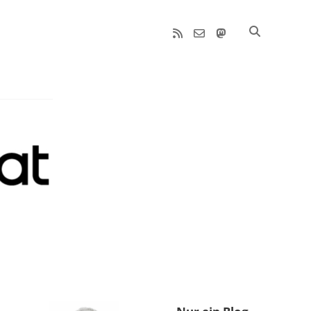
rss
email-
mastodon
form
Sidebar