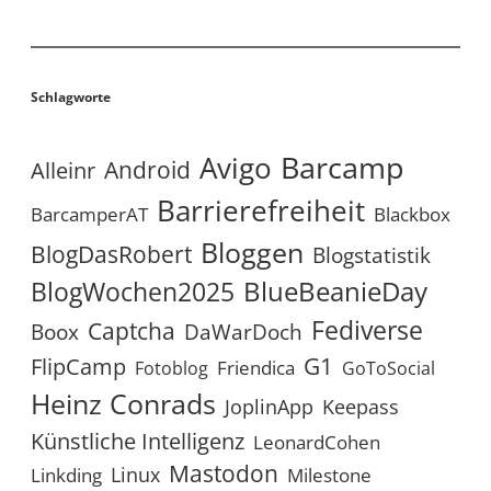
Schlagworte
Avigo
Barcamp
Android
Alleinr
Barrierefreiheit
BarcamperAT
Blackbox
Bloggen
BlogDasRobert
Blogstatistik
BlueBeanieDay
BlogWochen2025
Fediverse
Captcha
Boox
DaWarDoch
G1
FlipCamp
Friendica
Fotoblog
GoToSocial
Heinz Conrads
JoplinApp
Keepass
Künstliche Intelligenz
LeonardCohen
Mastodon
Linux
Linkding
Milestone