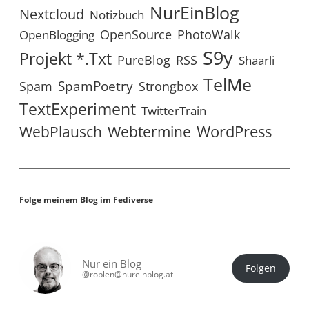
NurEinBlog
Nextcloud
Notizbuch
OpenSource
PhotoWalk
OpenBlogging
S9y
Projekt *.txt
RSS
PureBlog
Shaarli
TelMe
SpamPoetry
Spam
Strongbox
TextExperiment
TwitterTrain
WordPress
WebPlausch
Webtermine
Folge meinem Blog im Fediverse
Nur ein Blog
Folgen
@roblen@nureinblog.at