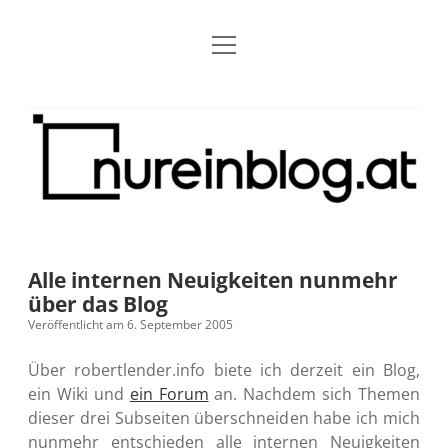
Menü
Blog
Dropdown-
öffnen
Menü
öffnen
Über mich
RSS
Nur
Kontakt
Archiv
ein
Blog
Grundsätze
Dropdown-
Menü
öffnen
Open Blogging Manifest
Projekte
Dropdown-
Menü
öffnen
Alle internen Neuigkeiten nunmehr
barcamper.at – Die österreichische Barcamp Liste
Kreativitätserklärung
Impressum
Dropdown-
über das Blog
Menü
öffnen
Veröffentlicht am 6. September 2005
Alleinr – Der Ruheraum im Web (externer Link)
Barrierefreiheit
Datenschutz
Microblog
Über robertlender.info biete ich derzeit ein Blog,
S9y InfoCamp – Der Serendpity Podcast (externer
Meine Fediverse Regeln
ein Wiki und
ein Forum
an. Nachdem sich Themen
rss
email-
mastodon
Link)
dieser drei Subseiten überschneiden habe ich mich
form
nunmehr entschieden alle internen Neuigkeiten