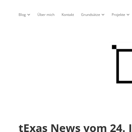
Blog
Über mich
Kontakt
Grundsätze
Projekte
Dropdown-Menü öffnen
Dropdown-Menü öf
Dro
Nur
ein
Blo
tExas News vom 24. 