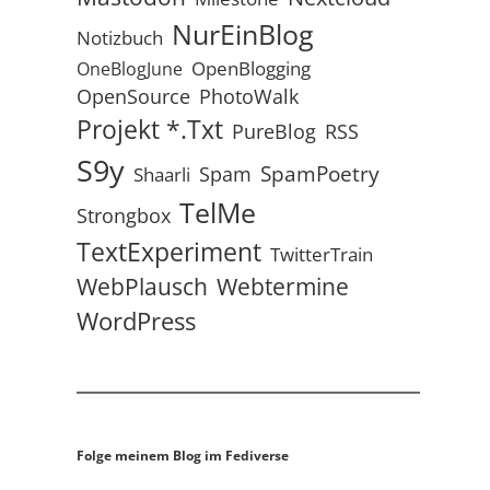
NurEinBlog
Notizbuch
OpenBlogging
OneBlogJune
OpenSource
PhotoWalk
Projekt *.txt
RSS
PureBlog
S9y
SpamPoetry
Spam
Shaarli
TelMe
Strongbox
TextExperiment
TwitterTrain
WebPlausch
Webtermine
WordPress
Folge meinem Blog im Fediverse