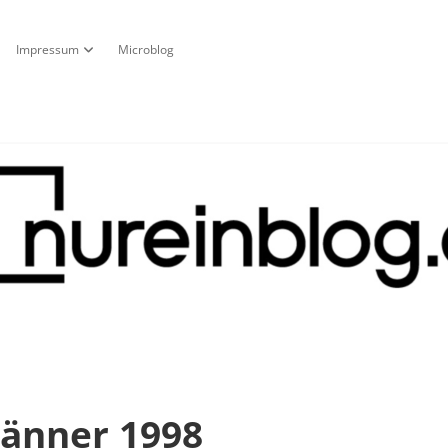
Impressum
Microblog
fnen
pdown-Menü öffnen
Dropdown-Menü öffnen
g
Jänner 1998