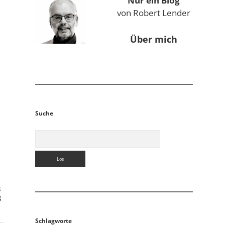
Nur ein Blog
von Robert Lender
Über mich
Suche
Suchen
g
8
Schlagworte