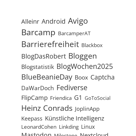
Avigo
Android
Alleinr
Barcamp
BarcamperAT
Barrierefreiheit
Blackbox
Bloggen
BlogDasRobert
BlogWochen2025
Blogstatistik
BlueBeanieDay
Captcha
Boox
Fediverse
DaWarDoch
G1
FlipCamp
Friendica
GoToSocial
Heinz Conrads
JoplinApp
Künstliche Intelligenz
Keepass
Linux
LeonardCohen
Linkding
Mastodon
Nextcloud
Milestone