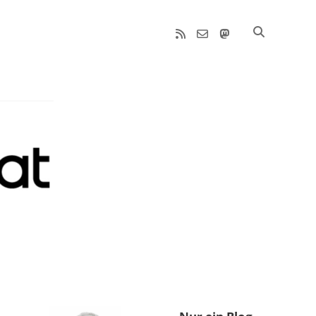
rss
email-
mastodon
form
Sidebar