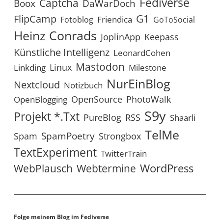
Fediverse
Captcha
Boox
DaWarDoch
G1
FlipCamp
Friendica
Fotoblog
GoToSocial
Heinz Conrads
JoplinApp
Keepass
Künstliche Intelligenz
LeonardCohen
Mastodon
Linux
Linkding
Milestone
NurEinBlog
Nextcloud
Notizbuch
OpenSource
PhotoWalk
OpenBlogging
S9y
Projekt *.txt
RSS
PureBlog
Shaarli
TelMe
SpamPoetry
Spam
Strongbox
TextExperiment
TwitterTrain
WordPress
WebPlausch
Webtermine
Folge meinem Blog im Fediverse