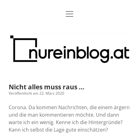
Menü
Blog
Dropdown-
öffnen
Menü
öffnen
Über mich
RSS
Nur
Kontakt
Archiv
ein
Blog
Grundsätze
Dropdown-
Menü
öffnen
Open Blogging Manifest
Projekte
Dropdown-
Menü
öffnen
Nicht alles muss raus …
barcamper.at – Die österreichische Barcamp Liste
Kreativitätserklärung
Impressum
Dropdown-
Veröffentlicht am 22. März 2020
Menü
öffnen
Alleinr – Der Ruheraum im Web (externer Link)
Barrierefreiheit
Datenschutz
Microblog
Corona. Da kommen Nachrichten, die einem ärgern
und die man kommentieren möchte. Und dann
S9y InfoCamp – Der Serendpity Podcast (externer
Meine Fediverse Regeln
warte ich ein wenig. Kenne ich die Hintergründe?
rss
email-
mastodon
Link)
Kann ich selbst die Lage gute einschätzen?
form