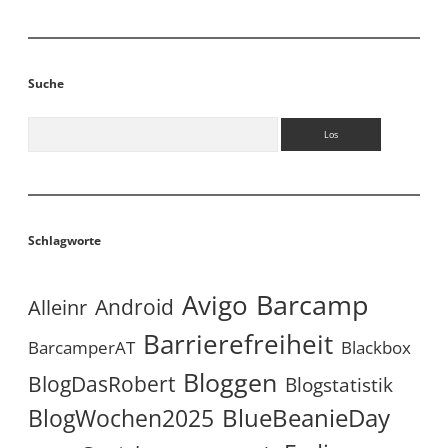
Suche
Suchen
Schlagworte
Avigo
Barcamp
Android
Alleinr
Barrierefreiheit
BarcamperAT
Blackbox
Bloggen
BlogDasRobert
Blogstatistik
BlueBeanieDay
BlogWochen2025