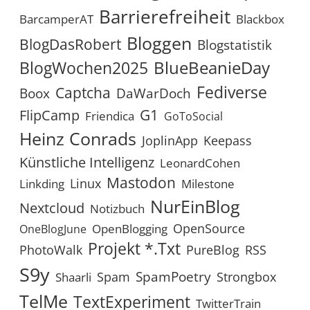
Barrierefreiheit
BarcamperAT
Blackbox
Bloggen
BlogDasRobert
Blogstatistik
BlueBeanieDay
BlogWochen2025
Fediverse
Captcha
Boox
DaWarDoch
G1
FlipCamp
Friendica
GoToSocial
Heinz Conrads
JoplinApp
Keepass
Künstliche Intelligenz
LeonardCohen
Mastodon
Linux
Linkding
Milestone
NurEinBlog
Nextcloud
Notizbuch
OpenSource
OpenBlogging
OneBlogJune
Projekt *.txt
RSS
PhotoWalk
PureBlog
S9y
SpamPoetry
Spam
Strongbox
Shaarli
TelMe
TextExperiment
TwitterTrain