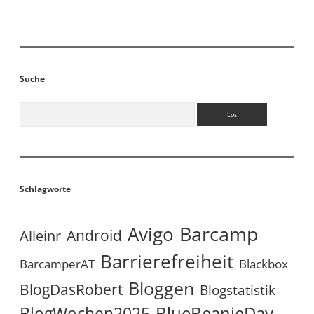
Suche
Suchen
Schlagworte
Avigo
Barcamp
Android
Alleinr
Barrierefreiheit
BarcamperAT
Blackbox
Bloggen
BlogDasRobert
Blogstatistik
BlueBeanieDay
BlogWochen2025