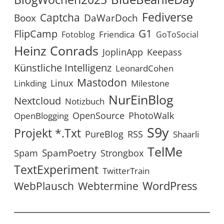
Fediverse
Captcha
Boox
DaWarDoch
G1
FlipCamp
Friendica
Fotoblog
GoToSocial
Heinz Conrads
JoplinApp
Keepass
Künstliche Intelligenz
LeonardCohen
Mastodon
Linux
Linkding
Milestone
NurEinBlog
Nextcloud
Notizbuch
OpenSource
PhotoWalk
OpenBlogging
S9y
Projekt *.txt
RSS
PureBlog
Shaarli
TelMe
SpamPoetry
Spam
Strongbox
TextExperiment
TwitterTrain
WordPress
WebPlausch
Webtermine