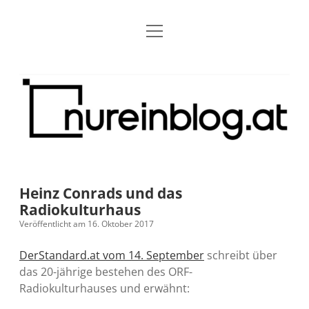
Menü
Blog
Dropdown-
öffnen
Menü
öffnen
Über mich
RSS
Nur
Kontakt
Archiv
ein
Blog
Grundsätze
Dropdown-
Menü
öffnen
Open Blogging Manifest
Projekte
Dropdown-
Menü
öffnen
Heinz Conrads und das
barcamper.at – Die österreichische Barcamp Liste
Kreativitätserklärung
Impressum
Dropdown-
Radiokulturhaus
Menü
öffnen
Veröffentlicht am 16. Oktober 2017
Alleinr – Der Ruheraum im Web (externer Link)
Barrierefreiheit
Datenschutz
Microblog
DerStandard.at vom 14. September
schreibt über
S9y InfoCamp – Der Serendpity Podcast (externer
Meine Fediverse Regeln
das 20-jährige bestehen des ORF-
rss
email-
mastodon
Link)
Radiokulturhauses und erwähnt:
form