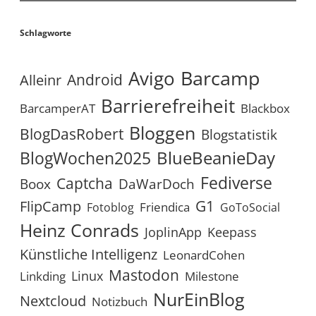
Schlagworte
Avigo
Barcamp
Android
Alleinr
Barrierefreiheit
BarcamperAT
Blackbox
Bloggen
BlogDasRobert
Blogstatistik
BlueBeanieDay
BlogWochen2025
Fediverse
Captcha
Boox
DaWarDoch
G1
FlipCamp
Friendica
Fotoblog
GoToSocial
Heinz Conrads
JoplinApp
Keepass
Künstliche Intelligenz
LeonardCohen
Mastodon
Linux
Linkding
Milestone
NurEinBlog
Nextcloud
Notizbuch