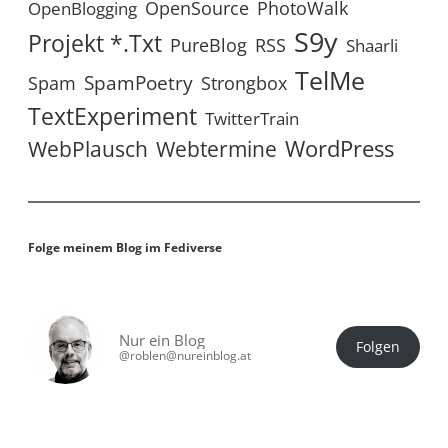
OpenSource
PhotoWalk
OpenBlogging
S9y
Projekt *.txt
RSS
PureBlog
Shaarli
TelMe
SpamPoetry
Spam
Strongbox
TextExperiment
TwitterTrain
WordPress
WebPlausch
Webtermine
Folge meinem Blog im Fediverse
Nur ein Blog
Folgen
@roblen@nureinblog.at