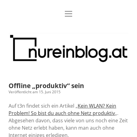
Menü
Blog
Dropdown-
öffnen
Menü
öffnen
Über mich
RSS
Nur
Kontakt
Archiv
ein
Blog
Grundsätze
Dropdown-
Menü
öffnen
Open Blogging Manifest
Projekte
Dropdown-
Menü
öffnen
Offline „produktiv“ sein
barcamper.at – Die österreichische Barcamp Liste
Kreativitätserklärung
Impressum
Dropdown-
Veröffentlicht am 15. Juni 2015
Menü
öffnen
Alleinr – Der Ruheraum im Web (externer Link)
Barrierefreiheit
Datenschutz
Microblog
Auf t3n findet sich ein Artikel „
Kein WLAN? Kein
Problem! So bist du auch ohne Netz produktiv
„.
S9y InfoCamp – Der Serendpity Podcast (externer
Meine Fediverse Regeln
Abgesehen davon, dass viele von uns noch eine Zeit
rss
email-
mastodon
Link)
ohne Netz erlebt haben, kann man auch ohne
form
Internet einiges erledigen.