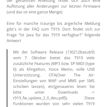
der genannten Anleitung findet sich auch eine
Auflistung aller Änderungen zur letzten Firmware
(und das ist eine ganze Menge).
Eine für manche traurige bis ärgerliche Meldung
gibt´s in der FAQ zum T919. Dort findet sich zur
Frage "Ist Java für das T919 verfügbar?" folgende
Antwort
Mit der Software Release (130212basub9)
vom 7. Oktober bietet das T919 viele
zusätzliche Features (MP3 bzw. SP-MIDI (type
0) als Klingelton, Voice Memo, volle USB
Unterstützung, OTA(Over The Air:
Einstellungen von WAP und MMS per SMS
schicken lassen), etc(genaueres lesen Sie
bitte unter Downloads ->
t919_fw_update_2_0_deu.pdf)). Diese
Funktionen wurden von sehr vielen T919