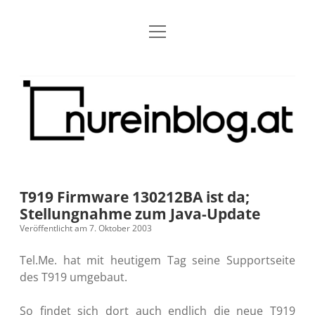
Menü
Blog
Dropdown-
öffnen
Menü
öffnen
Über mich
RSS
Nur
Kontakt
Archiv
ein
Blog
Grundsätze
Dropdown-
Menü
öffnen
Open Blogging Manifest
Projekte
Dropdown-
Menü
öffnen
T919 Firmware 130212BA ist da;
barcamper.at – Die österreichische Barcamp Liste
Kreativitätserklärung
Impressum
Dropdown-
Stellungnahme zum Java-Update
Menü
öffnen
Veröffentlicht am 7. Oktober 2003
Alleinr – Der Ruheraum im Web (externer Link)
Barrierefreiheit
Datenschutz
Microblog
Tel.Me. hat mit heutigem Tag seine Supportseite
S9y InfoCamp – Der Serendpity Podcast (externer
Meine Fediverse Regeln
des T919 umgebaut.
rss
email-
mastodon
Link)
form
So findet sich dort auch endlich die neue T919