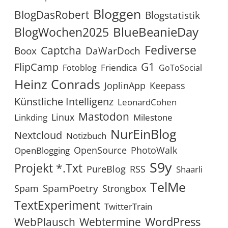
Bloggen
BlogDasRobert
Blogstatistik
BlueBeanieDay
BlogWochen2025
Fediverse
Captcha
Boox
DaWarDoch
G1
FlipCamp
Friendica
Fotoblog
GoToSocial
Heinz Conrads
JoplinApp
Keepass
Künstliche Intelligenz
LeonardCohen
Mastodon
Linux
Linkding
Milestone
NurEinBlog
Nextcloud
Notizbuch
OpenSource
PhotoWalk
OpenBlogging
S9y
Projekt *.txt
RSS
PureBlog
Shaarli
TelMe
SpamPoetry
Spam
Strongbox
TextExperiment
TwitterTrain
WordPress
WebPlausch
Webtermine