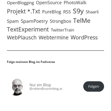
OpenSource
PhotoWalk
OpenBlogging
S9y
Projekt *.txt
RSS
PureBlog
Shaarli
TelMe
SpamPoetry
Spam
Strongbox
TextExperiment
TwitterTrain
WordPress
WebPlausch
Webtermine
Folge meinem Blog im Fediverse
Nur ein Blog
Folgen
@roblen@nureinblog.at