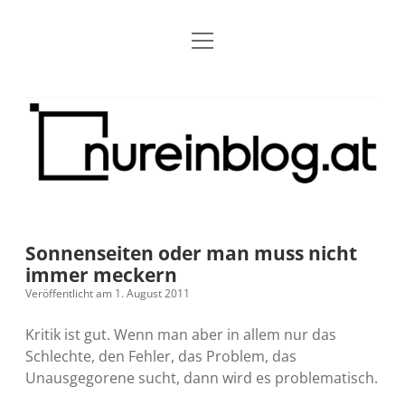
Menü
Blog
Dropdown-
öffnen
Menü
öffnen
Über mich
RSS
Nur
Kontakt
Archiv
ein
Blog
Grundsätze
Dropdown-
Menü
öffnen
Open Blogging Manifest
Projekte
Dropdown-
Menü
öffnen
Sonnenseiten oder man muss nicht
barcamper.at – Die österreichische Barcamp Liste
Kreativitätserklärung
Impressum
Dropdown-
immer meckern
Menü
öffnen
Veröffentlicht am 1. August 2011
Alleinr – Der Ruheraum im Web (externer Link)
Barrierefreiheit
Datenschutz
Microblog
Kritik ist gut. Wenn man aber in allem nur das
S9y InfoCamp – Der Serendpity Podcast (externer
Meine Fediverse Regeln
Schlechte, den Fehler, das Problem, das
rss
email-
mastodon
Link)
Unausgegorene sucht, dann wird es problematisch.
form