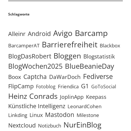
Schlagworte
Avigo
Barcamp
Android
Alleinr
Barrierefreiheit
BarcamperAT
Blackbox
Bloggen
BlogDasRobert
Blogstatistik
BlueBeanieDay
BlogWochen2025
Fediverse
Captcha
Boox
DaWarDoch
G1
FlipCamp
Friendica
Fotoblog
GoToSocial
Heinz Conrads
JoplinApp
Keepass
Künstliche Intelligenz
LeonardCohen
Mastodon
Linux
Linkding
Milestone
NurEinBlog
Nextcloud
Notizbuch