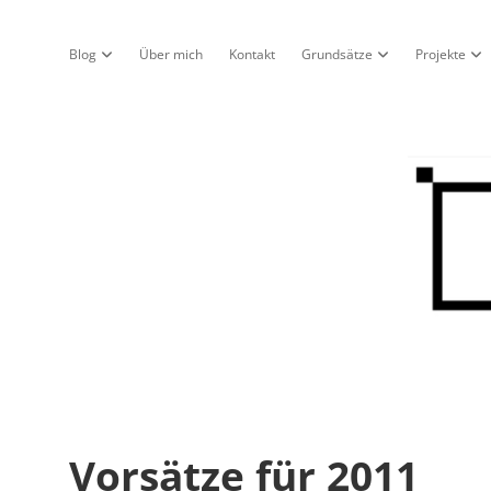
Blog
Über mich
Kontakt
Grundsätze
Projekte
Dropdown-Menü öffnen
Dropdown-Menü öf
Dro
Nur
ein
Blo
Vorsätze für 2011