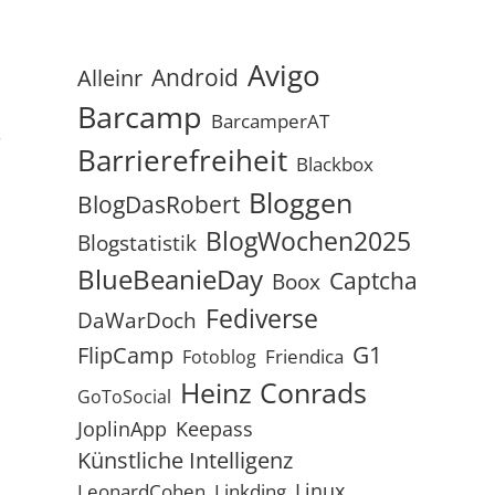
Avigo
Android
Alleinr
Barcamp
BarcamperAT
“
Barrierefreiheit
Blackbox
Bloggen
BlogDasRobert
BlogWochen2025
Blogstatistik
BlueBeanieDay
Captcha
Boox
Fediverse
DaWarDoch
G1
FlipCamp
Friendica
Fotoblog
Heinz Conrads
GoToSocial
JoplinApp
Keepass
Künstliche Intelligenz
Linux
LeonardCohen
Linkding