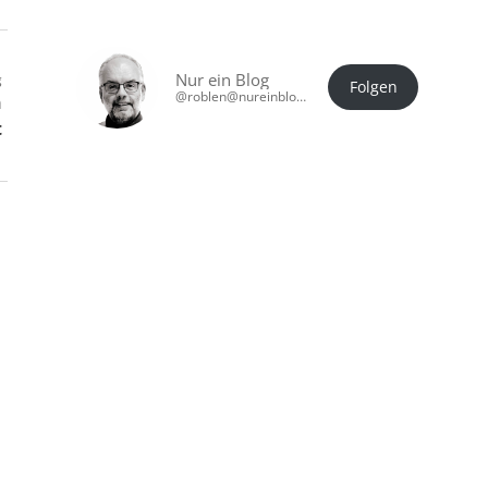
Nur ein Blog
g
Folgen
@roblen@nureinblog.at
n
t