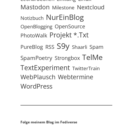
Mastodon
Nextcloud
Milestone
NurEinBlog
Notizbuch
OpenSource
OpenBlogging
Projekt *.txt
PhotoWalk
S9y
RSS
PureBlog
Spam
Shaarli
TelMe
SpamPoetry
Strongbox
TextExperiment
TwitterTrain
WebPlausch
Webtermine
WordPress
Folge meinem Blog im Fediverse