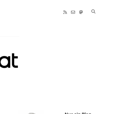
rss
email-
mastodon
form
Sidebar