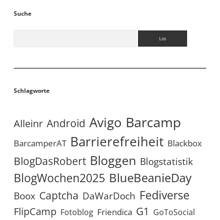
Suche
Suchen
Schlagworte
Avigo
Barcamp
Android
Alleinr
Barrierefreiheit
BarcamperAT
Blackbox
Bloggen
BlogDasRobert
Blogstatistik
BlueBeanieDay
BlogWochen2025
Fediverse
Captcha
Boox
DaWarDoch
G1
FlipCamp
Friendica
Fotoblog
GoToSocial