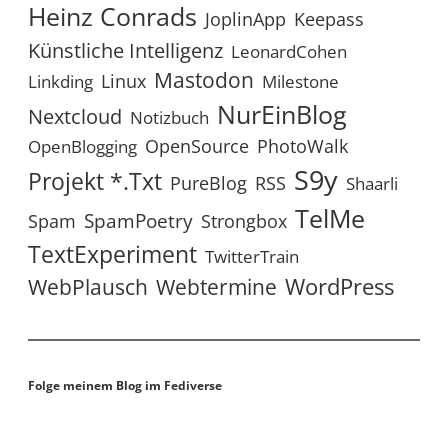
Heinz Conrads
JoplinApp
Keepass
Künstliche Intelligenz
LeonardCohen
Mastodon
Linux
Linkding
Milestone
NurEinBlog
Nextcloud
Notizbuch
OpenSource
PhotoWalk
OpenBlogging
S9y
Projekt *.txt
RSS
PureBlog
Shaarli
TelMe
SpamPoetry
Spam
Strongbox
TextExperiment
TwitterTrain
WordPress
WebPlausch
Webtermine
Folge meinem Blog im Fediverse