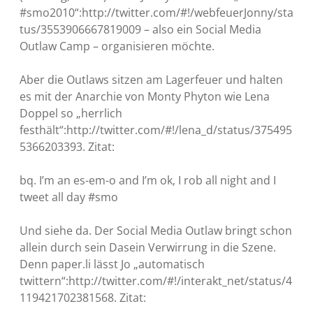
#smo2010“:http://twitter.com/#!/webfeuerJonny/sta
tus/3553906667819009 – also ein Social Media
Outlaw Camp – organisieren möchte.
Aber die Outlaws sitzen am Lagerfeuer und halten
es mit der Anarchie von Monty Phyton wie Lena
Doppel so „herrlich
festhält“:http://twitter.com/#!/lena_d/status/375495
5366203393. Zitat:
bq. I’m an es-em-o and I’m ok, I rob all night and I
tweet all day #smo
Und siehe da. Der Social Media Outlaw bringt schon
allein durch sein Dasein Verwirrung in die Szene.
Denn paper.li lässt Jo „automatisch
twittern“:http://twitter.com/#!/interakt_net/status/4
119421702381568. Zitat: