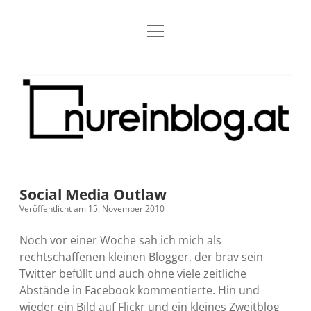
Menü
Blog
Dropdown-
öffnen
Menü
öffnen
Über mich
RSS
Nur
Kontakt
Archiv
ein
Blog
Grundsätze
Dropdown-
Menü
öffnen
Open Blogging Manifest
Projekte
Dropdown-
Menü
öffnen
Social Media Outlaw
barcamper.at – Die österreichische Barcamp Liste
Kreativitätserklärung
Impressum
Dropdown-
Veröffentlicht am 15. November 2010
Menü
öffnen
Alleinr – Der Ruheraum im Web (externer Link)
Barrierefreiheit
Datenschutz
Microblog
Noch vor einer Woche sah ich mich als
rechtschaffenen kleinen Blogger, der brav sein
S9y InfoCamp – Der Serendpity Podcast (externer
Meine Fediverse Regeln
Twitter befüllt und auch ohne viele zeitliche
rss
email-
mastodon
Link)
Abstände in Facebook kommentierte. Hin und
form
wieder ein Bild auf Flickr und ein kleines Zweitblog