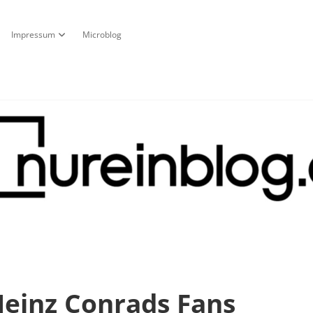
Impressum
Microblog
fnen
pdown-Menü öffnen
Dropdown-Menü öffnen
g
Heinz Conrads Fans