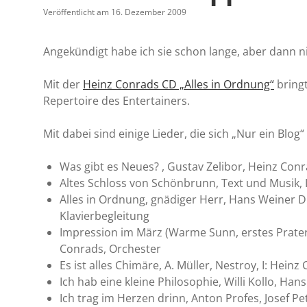
Veröffentlicht am 16. Dezember 2009
Angekündigt habe ich sie schon lange, aber dann 
Mit der
Heinz Conrads CD „Alles in Ordnung“
bringt
Repertoire des Entertainers.
Mit dabei sind einige Lieder, die sich „Nur ein Bl
Was gibt es Neues? , Gustav Zelibor, Heinz Con
Altes Schloss von Schönbrunn, Text und Musik, I
Alles in Ordnung, gnädiger Herr, Hans Weiner D
Klavierbegleitung
Impression im März (Warme Sunn, erstes Prater
Conrads, Orchester
Es ist alles Chimäre, A. Müller, Nestroy, I: Hein
Ich hab eine kleine Philosophie, Willi Kollo, Han
Ich trag im Herzen drinn, Anton Profes, Josef P