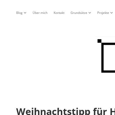
Blog
Über mich
Kontakt
Grundsätze
Projekte
Dropdown-Menü öffnen
Dropdown-Menü öf
Dro
Nur
ein
Blo
Weihnachtstipp für 