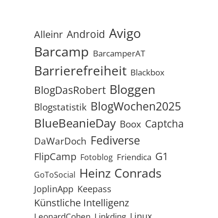
Avigo
Android
Alleinr
Barcamp
BarcamperAT
Barrierefreiheit
Blackbox
Bloggen
BlogDasRobert
BlogWochen2025
Blogstatistik
BlueBeanieDay
Captcha
Boox
Fediverse
DaWarDoch
G1
FlipCamp
Friendica
Fotoblog
Heinz Conrads
GoToSocial
JoplinApp
Keepass
Künstliche Intelligenz
Linux
LeonardCohen
Linkding