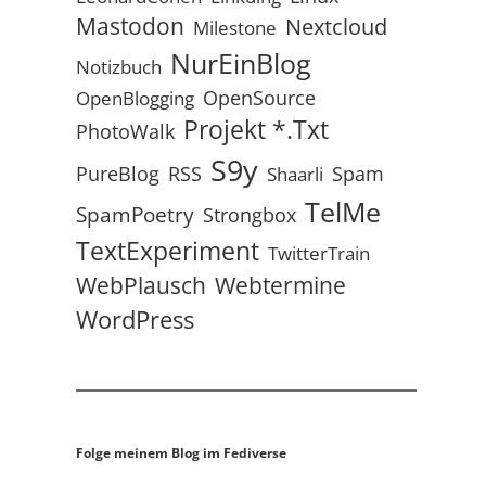
Mastodon
Nextcloud
Milestone
NurEinBlog
Notizbuch
OpenSource
OpenBlogging
Projekt *.txt
PhotoWalk
S9y
RSS
PureBlog
Spam
Shaarli
TelMe
SpamPoetry
Strongbox
TextExperiment
TwitterTrain
WebPlausch
Webtermine
WordPress
Folge meinem Blog im Fediverse