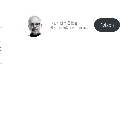
Nur ein Blog
Folgen
@roblen@nureinblog.at
g
g