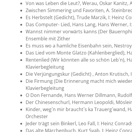
Von was Leben die Leut?, Werau, Oskar Kanitz, A
Zwischen Simmering und Favoriten, A. Steinbrec
Es Herbstelt (Gedicht), Trude Marzik, I: Heinz C
Das Computer- Lied, Hans Lang, Hans Werner, I
Wannst nimmer vorwärts kanns (Der Bauernphilo
Ensemble mit Zither
Es muss wo a hamliche Eisenbahn sein, Nestroy,
Das Lied vom Monte Glatzo (Kahlenberglied), Ha
Rentenlied (Wir könnten alle so schön Leb´n), H
Klavierbegleitung
Die Verjüngungskur (Gedicht) , Anton Krutisch, 
Die Firmung (Die Erinnerung macht mich wieder ju
Klavierbegleitung
O Don Fernande, Hans Werner Dillmann, Rudolf S
Der Chinesenschurl, Hermann Leopoldi, Möslein,
Kinder, weg´n mir braucht´s ka Trauerg´wand, Han
Orchester
Jeder trägt sein Binkerl, Leo Fall, I: Heinz Conra
Das alte Märchenbuch, Kurt Svab, I: Heinz Conr