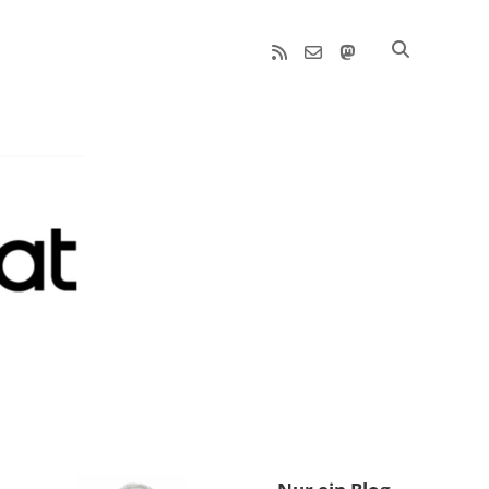
rss
email-
mastodon
form
Sidebar