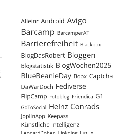
Avigo
Android
Alleinr
Barcamp
BarcamperAT
Barrierefreiheit
Blackbox
Bloggen
BlogDasRobert
BlogWochen2025
Blogstatistik
g
BlueBeanieDay
Captcha
Boox
9
Fediverse
DaWarDoch
G1
FlipCamp
Friendica
Fotoblog
Heinz Conrads
GoToSocial
JoplinApp
Keepass
Künstliche Intelligenz
Linux
LeonardCohen
Linkding