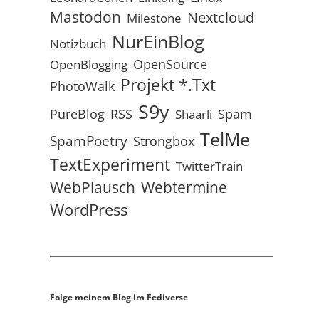
Mastodon
Nextcloud
Milestone
NurEinBlog
Notizbuch
OpenSource
OpenBlogging
Projekt *.txt
PhotoWalk
S9y
RSS
PureBlog
Spam
Shaarli
TelMe
SpamPoetry
Strongbox
TextExperiment
TwitterTrain
WebPlausch
Webtermine
WordPress
Folge meinem Blog im Fediverse