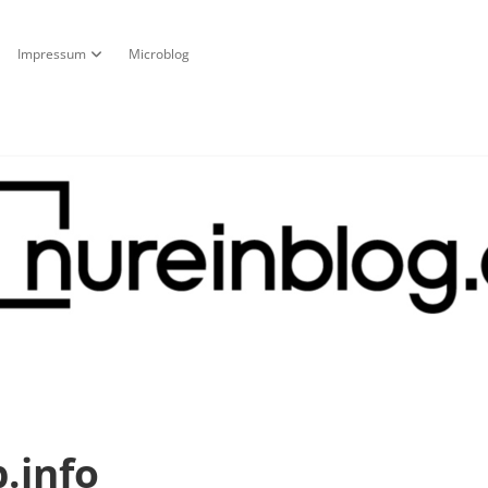
Impressum
Microblog
fnen
pdown-Menü öffnen
Dropdown-Menü öffnen
g
.info