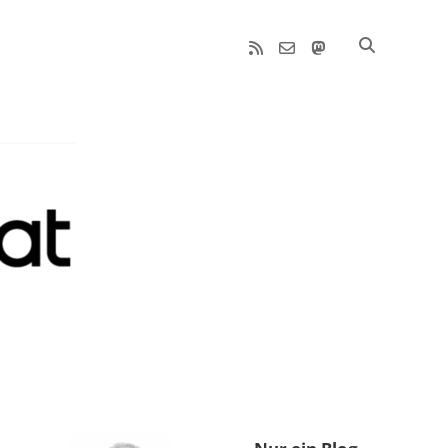
rss
email-
mastodon
form
Sidebar