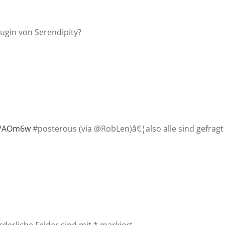
ugin von Serendipity?
ly/AOm6w
#posterous (via @RobLen)â€¦also alle sind gefragt