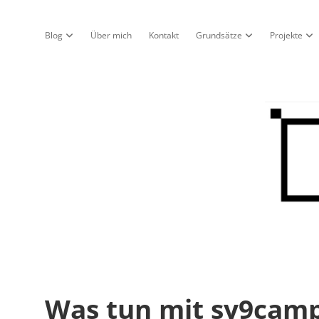
Blog
Über mich
Kontakt
Grundsätze
Projekte
Dropdown-Menü öffnen
Dropdown-Menü öf
Dro
Nur
ein
Blo
Was tun mit sy9camp