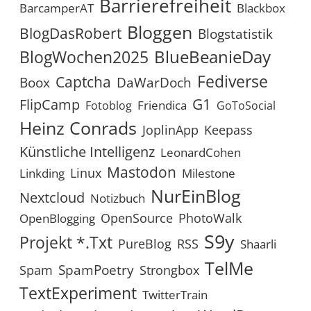
Barrierefreiheit
BarcamperAT
Blackbox
Bloggen
BlogDasRobert
Blogstatistik
BlueBeanieDay
BlogWochen2025
Fediverse
Captcha
Boox
DaWarDoch
G1
FlipCamp
Friendica
Fotoblog
GoToSocial
Heinz Conrads
JoplinApp
Keepass
Künstliche Intelligenz
LeonardCohen
Mastodon
Linux
Linkding
Milestone
NurEinBlog
Nextcloud
Notizbuch
OpenSource
PhotoWalk
OpenBlogging
S9y
Projekt *.txt
RSS
PureBlog
Shaarli
TelMe
SpamPoetry
Spam
Strongbox
TextExperiment
TwitterTrain