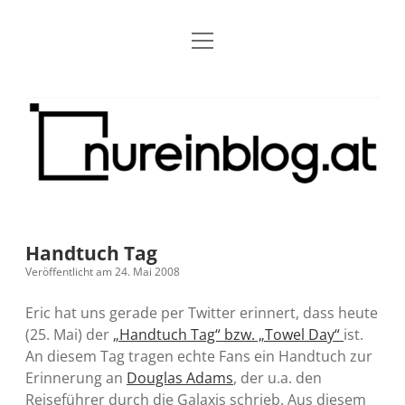
Menü
Blog
Dropdown-
öffnen
Menü
öffnen
Über mich
RSS
Nur
Kontakt
Archiv
ein
Blog
Grundsätze
Dropdown-
Menü
öffnen
Open Blogging Manifest
Projekte
Dropdown-
Menü
öffnen
Handtuch Tag
barcamper.at – Die österreichische Barcamp Liste
Kreativitätserklärung
Impressum
Dropdown-
Veröffentlicht am 24. Mai 2008
Menü
öffnen
Alleinr – Der Ruheraum im Web (externer Link)
Barrierefreiheit
Datenschutz
Microblog
Eric hat uns gerade per Twitter erinnert, dass heute
(25. Mai) der
„Handtuch Tag“ bzw. „Towel Day“
ist.
S9y InfoCamp – Der Serendpity Podcast (externer
Meine Fediverse Regeln
An diesem Tag tragen echte Fans ein Handtuch zur
rss
email-
mastodon
Link)
Erinnerung an
Douglas Adams
, der u.a. den
form
Reiseführer durch die Galaxis schrieb. Aus diesem