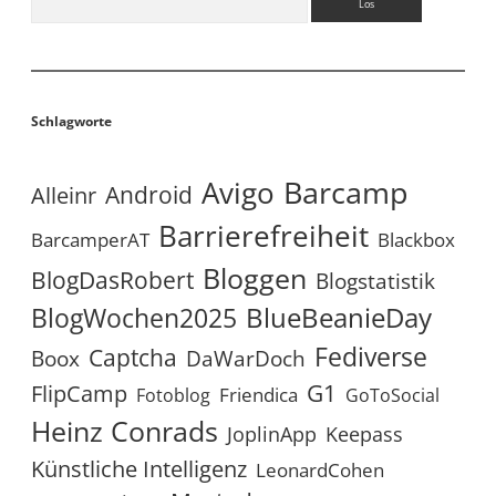
Schlagworte
Avigo
Barcamp
Android
Alleinr
Barrierefreiheit
BarcamperAT
Blackbox
Bloggen
BlogDasRobert
Blogstatistik
BlueBeanieDay
BlogWochen2025
Fediverse
Captcha
Boox
DaWarDoch
G1
FlipCamp
Friendica
Fotoblog
GoToSocial
Heinz Conrads
JoplinApp
Keepass
Künstliche Intelligenz
LeonardCohen