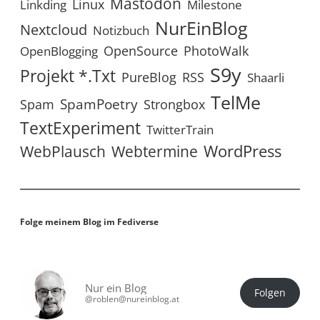
Mastodon
Linux
Linkding
Milestone
NurEinBlog
Nextcloud
Notizbuch
OpenSource
PhotoWalk
OpenBlogging
S9y
Projekt *.txt
RSS
PureBlog
Shaarli
TelMe
SpamPoetry
Spam
Strongbox
TextExperiment
TwitterTrain
WordPress
WebPlausch
Webtermine
Folge meinem Blog im Fediverse
Nur ein Blog
Folgen
@roblen@nureinblog.at