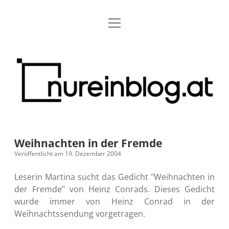
Menü
Blog
Dropdown-
öffnen
Menü
öffnen
Über mich
RSS
Nur
Kontakt
Archiv
ein
Blog
Grundsätze
Dropdown-
Menü
öffnen
Open Blogging Manifest
Projekte
Dropdown-
Menü
öffnen
Weihnachten in der Fremde
barcamper.at – Die österreichische Barcamp Liste
Kreativitätserklärung
Impressum
Dropdown-
Veröffentlicht am 19. Dezember 2004
Menü
öffnen
Alleinr – Der Ruheraum im Web (externer Link)
Barrierefreiheit
Datenschutz
Microblog
Leserin Martina sucht das Gedicht "Weihnachten in
der Fremde" von Heinz Conrads. Dieses Gedicht
S9y InfoCamp – Der Serendpity Podcast (externer
Meine Fediverse Regeln
wurde immer von Heinz Conrad in der
rss
email-
mastodon
Link)
Weihnachtssendung vorgetragen.
form