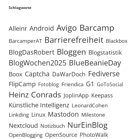
Schlagworte
Avigo
Barcamp
Android
Alleinr
Barrierefreiheit
BarcamperAT
Blackbox
Bloggen
BlogDasRobert
Blogstatistik
BlueBeanieDay
BlogWochen2025
Fediverse
Captcha
Boox
DaWarDoch
G1
FlipCamp
Friendica
Fotoblog
GoToSocial
Heinz Conrads
JoplinApp
Keepass
Künstliche Intelligenz
LeonardCohen
Mastodon
Linux
Linkding
Milestone
NurEinBlog
Nextcloud
Notizbuch
OpenSource
PhotoWalk
OpenBlogging