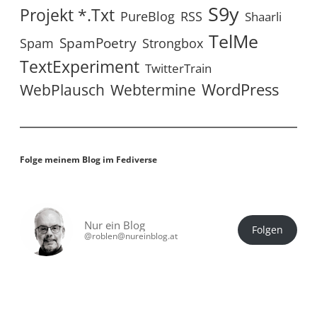
S9y
Projekt *.txt
RSS
PureBlog
Shaarli
TelMe
SpamPoetry
Spam
Strongbox
TextExperiment
TwitterTrain
WordPress
WebPlausch
Webtermine
Folge meinem Blog im Fediverse
Nur ein Blog
Folgen
@roblen@nureinblog.at