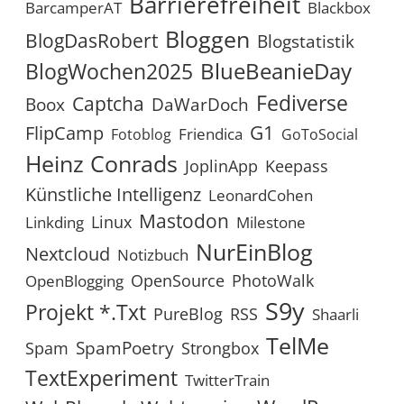
Barrierefreiheit
BarcamperAT
Blackbox
Bloggen
BlogDasRobert
Blogstatistik
BlueBeanieDay
BlogWochen2025
Fediverse
Captcha
Boox
DaWarDoch
G1
FlipCamp
Friendica
Fotoblog
GoToSocial
Heinz Conrads
JoplinApp
Keepass
Künstliche Intelligenz
LeonardCohen
Mastodon
Linux
Linkding
Milestone
NurEinBlog
Nextcloud
Notizbuch
OpenSource
PhotoWalk
OpenBlogging
S9y
Projekt *.txt
RSS
PureBlog
Shaarli
TelMe
SpamPoetry
Spam
Strongbox
TextExperiment
TwitterTrain