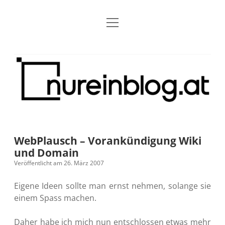
Menü
Blog
Dropdown-
öffnen
Menü
öffnen
Über mich
RSS
Nur
Kontakt
Archiv
ein
Blog
Grundsätze
Dropdown-
Menü
öffnen
Open Blogging Manifest
Projekte
Dropdown-
Menü
öffnen
WebPlausch – Vorankündigung Wiki
barcamper.at – Die österreichische Barcamp Liste
Kreativitätserklärung
Impressum
Dropdown-
und Domain
Menü
öffnen
Veröffentlicht am 26. März 2007
Alleinr – Der Ruheraum im Web (externer Link)
Barrierefreiheit
Datenschutz
Microblog
Eigene Ideen sollte man ernst nehmen, solange sie
S9y InfoCamp – Der Serendpity Podcast (externer
Meine Fediverse Regeln
einem Spass machen.
rss
email-
mastodon
Link)
form
Daher habe ich mich nun entschlossen etwas mehr